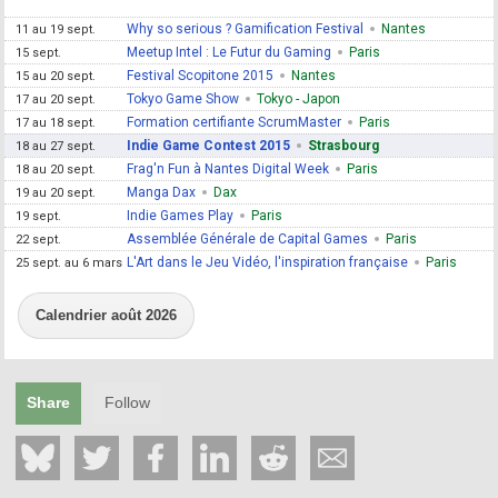
Why so serious ? Gamification Festival
Nantes
11 au 19 sept.
Meetup Intel : Le Futur du Gaming
Paris
15 sept.
Festival Scopitone 2015
Nantes
15 au 20 sept.
Tokyo Game Show
Tokyo - Japon
17 au 20 sept.
Formation certifiante ScrumMaster
Paris
17 au 18 sept.
Indie Game Contest 2015
Strasbourg
18 au 27 sept.
Frag'n Fun à Nantes Digital Week
Paris
18 au 20 sept.
Manga Dax
Dax
19 au 20 sept.
Indie Games Play
Paris
19 sept.
Assemblée Générale de Capital Games
Paris
22 sept.
L'Art dans le Jeu Vidéo, l'inspiration française
Paris
25 sept. au 6 mars
Calendrier août 2026
Share
Follow