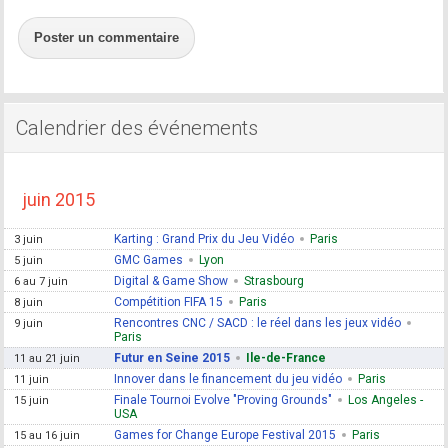
Poster un commentaire
Calendrier des événements
juin 2015
Karting : Grand Prix du Jeu Vidéo
Paris
3 juin
GMC Games
Lyon
5 juin
Digital & Game Show
Strasbourg
6 au 7 juin
Compétition FIFA 15
Paris
8 juin
Rencontres CNC / SACD : le réel dans les jeux vidéo
9 juin
Paris
Futur en Seine 2015
Ile-de-France
11 au 21 juin
Innover dans le financement du jeu vidéo
Paris
11 juin
Finale Tournoi Evolve "Proving Grounds"
Los Angeles -
15 juin
USA
Games for Change Europe Festival 2015
Paris
15 au 16 juin