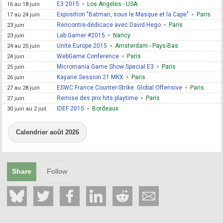
E3 2015
Los Angeles - USA
16 au 18 juin
Exposition "Batman, sous le Masque et la Cape"
Paris
17 au 24 juin
Rencontre-dédicace avec David Hego
Paris
23 juin
Lab Gamer #2015
Nancy
23 juin
Unite Europe 2015
Amsterdam - Pays-Bas
24 au 25 juin
WebGame Conference
Paris
24 juin
Micromania Game Show Special E3
Paris
25 juin
Kayane Session 21 MKX
Paris
26 juin
ESWC France Counter-Strike: Global Offensive
Paris
27 au 28 juin
Remise des prix hits playtime
Paris
27 juin
IDEF 2015
Bordeaux
30 juin au 2 juil.
Calendrier août 2026
Share
Follow