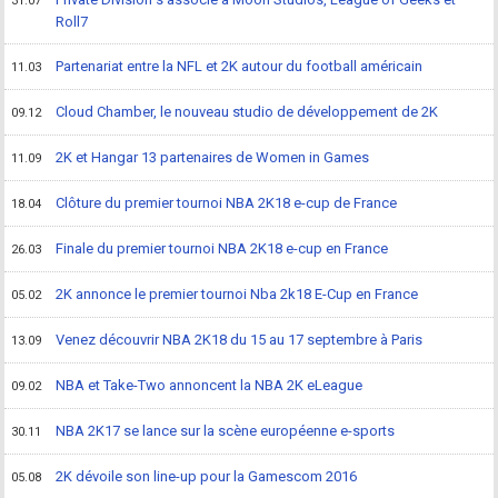
31.07
Roll7
Partenariat entre la NFL et 2K autour du football américain
11.03
Cloud Chamber, le nouveau studio de développement de 2K
09.12
2K et Hangar 13 partenaires de Women in Games
11.09
Clôture du premier tournoi NBA 2K18 e-cup de France
18.04
Finale du premier tournoi NBA 2K18 e-cup en France
26.03
2K annonce le premier tournoi Nba 2k18 E-Cup en France
05.02
Venez découvrir NBA 2K18 du 15 au 17 septembre à Paris
13.09
NBA et Take-Two annoncent la NBA 2K eLeague
09.02
NBA 2K17 se lance sur la scène européenne e-sports
30.11
2K dévoile son line-up pour la Gamescom 2016
05.08