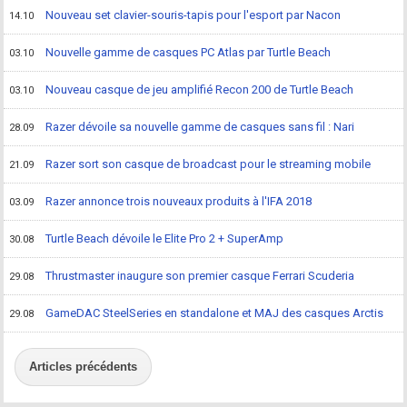
Nouveau set clavier-souris-tapis pour l'esport par Nacon
14.10
Nouvelle gamme de casques PC Atlas par Turtle Beach
03.10
Nouveau casque de jeu amplifié Recon 200 de Turtle Beach
03.10
Razer dévoile sa nouvelle gamme de casques sans fil : Nari
28.09
Razer sort son casque de broadcast pour le streaming mobile
21.09
Razer annonce trois nouveaux produits à l'IFA 2018
03.09
Turtle Beach dévoile le Elite Pro 2 + SuperAmp
30.08
Thrustmaster inaugure son premier casque Ferrari Scuderia
29.08
GameDAC SteelSeries en standalone et MAJ des casques Arctis
29.08
Articles précédents