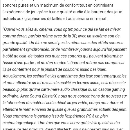
sonores pures et un maximum de confort tout en optimisant
l'expérience de jeu grâce à une qualité audio à la hauteur des jeux
actuels aux graphismes détaillés et au scénario immersif.
"
Quand vous allez au cinéma, vous optez pour ce qui se fait de mieux
comme écran, parfois même avec de la 3D, avec un système son de
grande qualité. Un film ne serait pas le même sans des effets sonores
parfaitement synchronisés, or de nombreux joueurs aujourd'hui passent
à côté de cela -de toutes ces nuances sonores qui peuvent déterminer
l'issue d'une partie-, et ne s'en rendent sûrement même pas compte car
ils se contentent pour la plupart de solutions audio basiques.
Actuellement, les scénarii et les graphismes des jeux sont remarquables
et pour atteindre un tel niveau de qualité en termes audio, cela nécessite
beaucoup plus qu'une carte mère audio classique ou un casque gaming
ordinaire. Avec Sound BlasterX, nous nous concentrons de nouveau sur
la fabrication de matériel audio dédié au jeu vidéo, conçu pour durer et
atteindre le même niveau de qualité que les graphismes actuels des jeux.
Nous emmenons le gaming issu de l'expérience PC à un plan
cinématographique. Une fois que vous aurez goûté à la qualité audio
supérieure des produits Sound BlasterX, vous ne pourrez plus vous en