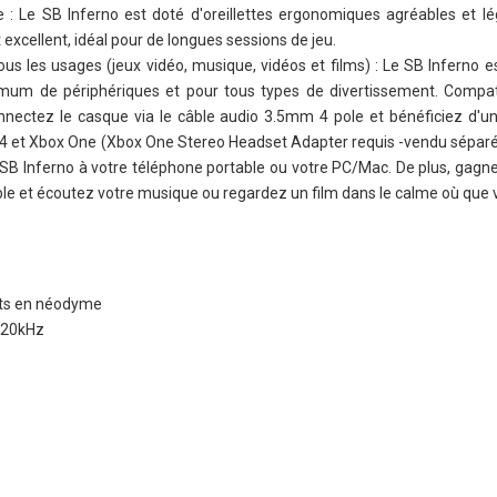
 : Le SB Inferno est doté d'oreillettes ergonomiques agréables et lé
excellent, idéal pour de longues sessions de jeu.
us les usages (jeux vidéo, musique, vidéos et films) : Le SB Inferno 
mum de périphériques et pour tous types de divertissement. Compat
onnectez le casque via le câble audio 3.5mm 4 pole et bénéficiez d'u
4 et Xbox One (Xbox One Stereo Headset Adapter requis -vendu sépar
B Inferno à votre téléphone portable ou votre PC/Mac. De plus, gagne
e et écoutez votre musique ou regardez un film dans le calme où que 
ts en néodyme
 20kHz