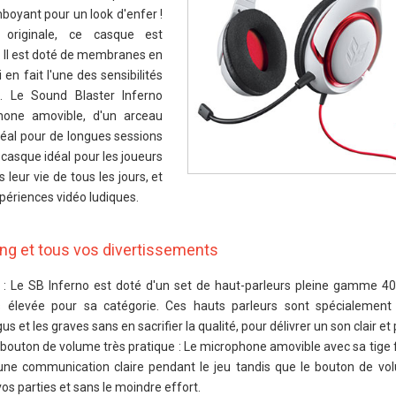
boyant pour un look d'enfer !
originale, ce casque est
 Il est doté de membranes en
fait l'une des sensibilités
e. Le Sound Blaster Inferno
hone amovible, d'un arceau
idéal pour de longues sessions
e casque idéal pour les joueurs
 leur vie de tous les jours, et
périences vidéo ludiques.
ing et tous vos divertissements
 : Le SB Inferno est doté d'un set de haut-parleurs pleine gamme 
s élevée pour sa catégorie. Ces hauts parleurs sont spécialement
us et les graves sans en sacrifier la qualité, pour délivrer un son clair et
 bouton de volume très pratique : Le microphone amovible avec sa tige f
une communication claire pendant le jeu tandis que le bouton de volu
vos parties et sans le moindre effort.