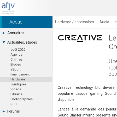
Accueil
Hardware / accessoires
Audio
é
Annuaires
Le
Toutes les sociétés (691)
Actualités, études
Cr
Studios (418)
août 2026
Editeurs (49)
Agenda
Distributeurs (16)
Chiffres
Hard. / Accessoires (10)
Une
Etudes
Middlewares (15)
rec
eSport
Prestataires (99)
dot
Financement
Assoc. / Syndicats (21)
Hardware
Formations / Ecoles (46)
Juridiques
Presse spécialisée (17)
Creative Technology Ltd dévoile
Vidéos
populaire casque gaming Sound 
Librairie
Photographies
disponible.
RSS
Lancée à la demande des joueurs
Forums
Sound Blaster Inferno présente une