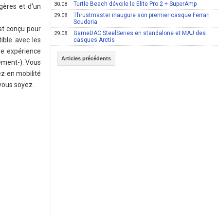
Turtle Beach dévoile le Elite Pro 2 + SuperAmp
30.08
gères et d'un
Thrustmaster inaugure son premier casque Ferrari
29.08
Scuderia
est conçu pour
GameDAC SteelSeries en standalone et MAJ des
29.08
ible avec les
casques Arctis
ne expérience
Articles précédents
ément-). Vous
z en mobilité
vous soyez.