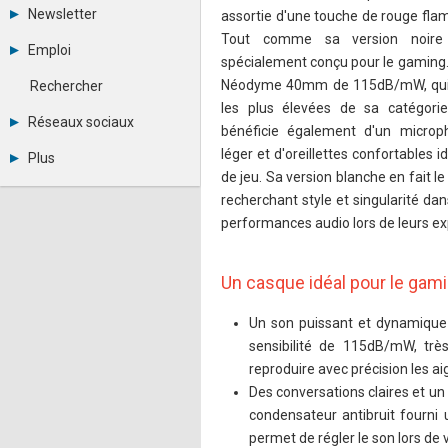
Tous les forums
Newsletter
assortie d'une touche de rouge flam
Créer un compte
Tout comme sa version noire 
Archives
Se connecter
Emploi
Abonnement
spécialement conçu pour le gaming.
Messages privés
Consulter les annonces
Contacter un modérateur
Néodyme 40mm de 115dB/mW, qui en 
Rechercher
Déposer une annonce
les plus élevées de sa catégori
Observatoire de l'emploi
Réseaux sociaux
bénéficie également d'un microp
Métiers et compétences
Twitter
léger et d'oreillettes confortables 
Plus
Youtube
de jeu. Sa version blanche en fait l
Annonceurs
LinkedIn
recherchant style et singularité dans
Statistiques
Facebook
performances audio lors de leurs ex
Plan du site
Instagram
Sitemap XML
Pinterest
Ping Awards
Un casque idéal pour le gam
A propos
Mentions légales
Un son puissant et dynamique
sensibilité de 115dB/mW, trè
reproduire avec précision les aig
Des conversations claires et un
condensateur antibruit fourni 
permet de régler le son lors de 