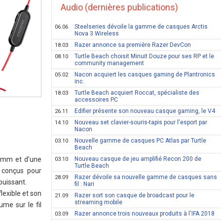
Audio (dernières publications)
Steelseries dévoile la gamme de casques Arctis
06.06
Nova 3 Wireless
Razer annonce sa première Razer DevCon
18.03
Turtle Beach choisit Minuit Douze pour ses RP et le
08.10
community management
Nacon acquiert les casques gaming de Plantronics
05.02
inc.
Turtle Beach acquiert Roccat, spécialiste des
18.03
accessoires PC
Edifier présente son nouveau casque gaming, le V4
26.11
Nouveau set clavier-souris-tapis pour l'esport par
14.10
Nacon
Nouvelle gamme de casques PC Atlas par Turtle
03.10
Beach
40mm et d'une
Nouveau casque de jeu amplifié Recon 200 de
03.10
Turtle Beach
 conçus pour
Razer dévoile sa nouvelle gamme de casques sans
28.09
 puissant.
fil : Nari
lexible et son
Razer sort son casque de broadcast pour le
21.09
streaming mobile
me sur le fil
Razer annonce trois nouveaux produits à l'IFA 2018
03.09