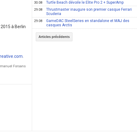
Turtle Beach dévoile le Elite Pro 2 + SuperAmp
30.08
Thrustmaster inaugure son premier casque Ferrari
29.08
Scuderia
GameDAC SteelSeries en standalone et MAJ des
29.08
casques Arctis
 2015 à Berlin
Articles précédents
reative.com
.
Emmanuel Forsans