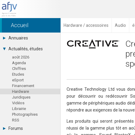
Accueil
Hardware / accessoires
Audio
é
Annuaires
Cr
Toutes les sociétés (691)
Actualités, études
pr
Studios (418)
août 2026
Editeurs (49)
sp
Agenda
Distributeurs (16)
Chiffres
Hard. / Accessoires (10)
Etudes
Middlewares (15)
eSport
Prestataires (99)
Financement
Assoc. / Syndicats (21)
Creative Technology Ltd vous don
Hardware
Formations / Ecoles (46)
pour découvrir ou redécouvrir S
Juridiques
Presse spécialisée (17)
Vidéos
gamme de périphériques audio dédi
Librairie
répondre aux exigences de la nouvel
Photographies
RSS
Les produits qui seront présentés 
réussi de la gamme plus tôt en ao
Forums