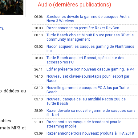
Audio (dernières publications)
Steelseries dévoile la gamme de casques Arctis
06.06
Nova 3 Wireless
om
.
Razer annonce sa première Razer DevCon
18.03
Turtle Beach choisit Minuit Douze pour ses RP et le
08.10
community management
Nacon acquiert les casques gaming de Plantronics
05.02
inc.
Turtle Beach acquiert Roccat, spécialiste des
18.03
accessoires PC
Edifier présente son nouveau casque gaming, le V4
26.11
Nouveau set clavier-souris-tapis pour l'esport par
14.10
Nacon
Nouvelle gamme de casques PC Atlas par Turtle
03.10
o dédiées au
Beach
Nouveau casque de jeu amplifié Recon 200 de
03.10
Turtle Beach
Razer dévoile sa nouvelle gamme de casques sans
28.09
fil : Nari
ables.
Razer sort son casque de broadcast pour le
21.09
streaming mobile
ormats MP3 et
Razer annonce trois nouveaux produits à l'IFA 2018
03.09