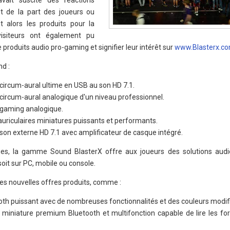
ait suscité des réactions
t de la part des joueurs ou
t alors les produits pour la
visiteurs ont également pu
 produits audio pro-gaming et signifier leur intérêt sur
www.Blasterx.c
d :
 circum-aural ultime en USB au son HD 7.1.
 circum-aural analogique d'un niveau professionnel.
 gaming analogique.
-auriculaires miniatures puissants et performants.
 son externe HD 7.1 avec amplificateur de casque intégré.
es, la gamme Sound BlasterX offre aux joueurs des solutions audi
oit sur PC, mobile ou console.
es nouvelles offres produits, comme :
th puissant avec de nombreuses fonctionnalités et des couleurs modifi
 miniature premium Bluetooth et multifonction capable de lire les f