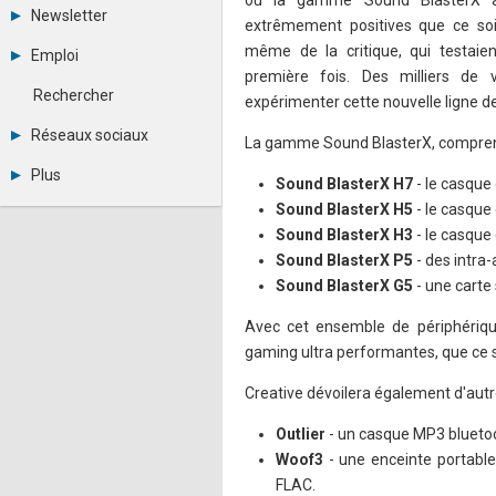
où la gamme Sound BlasterX av
Tous les forums
Newsletter
extrêmement positives que ce soi
Créer un compte
Archives
Se connecter
même de la critique, qui testaien
Emploi
Abonnement
Messages privés
première fois. Des milliers de 
Consulter les annonces
Contacter un modérateur
Rechercher
expérimenter cette nouvelle ligne de
Déposer une annonce
Observatoire de l'emploi
Réseaux sociaux
La gamme Sound BlasterX, compren
Métiers et compétences
Twitter
Plus
Sound BlasterX H7
- le casque
Youtube
Annonceurs
LinkedIn
Sound BlasterX H5
- le casque
Statistiques
Facebook
Sound BlasterX H3
- le casque
Plan du site
Instagram
Sound BlasterX P5
- des intra
Sitemap XML
Pinterest
Sound BlasterX G5
- une carte
Ping Awards
A propos
Avec cet ensemble de périphériqu
Mentions légales
gaming ultra performantes, que ce s
Creative dévoilera également d'autr
Outlier
- un casque MP3 bluetoo
Woof3
- une enceinte portable
FLAC.