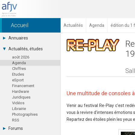
Accueil
Actualités
Agenda
édition du 1 
Annuaires
Re
Toutes les sociétés (691)
Actualités, études
19
Studios (418)
août 2026
Editeurs (49)
Agenda
Distributeurs (16)
Chiffres
Hard. / Accessoires (10)
Sal
Etudes
Middlewares (15)
eSport
Prestataires (99)
Financement
Assoc. / Syndicats (21)
Hardware
Formations / Ecoles (46)
Une multitude de consoles à 
Juridiques
Presse spécialisée (17)
Vidéos
Venir au festival Re-Play c'est redé
Librairie
vous à revivre d'intenses émotions s
Photographies
Repartez des étoiles plein les yeux
RSS
Forums