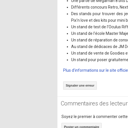
Une partie de Megaman 8 bits D
Différents concours Retro, Next
Des stands pour trouver des jeu
Pix'n love et des kits pour mini 
Un stand de test de l'Oculus Rift
Un stand de l'école Master Maje
Un stand de réparation de cons
Au stand de dédicaces de JM D
Un stand de vente de Goodies 
Un stand pour poser gratuiteme
Plus d'informations sur le site officie
Signaler une erreur
Commentaires des lecteur
Soyez le premier à commenter cette
Poster un commentaire