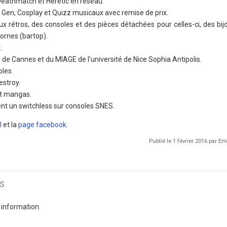
eathmatch et Heretic en réseau.
 Gen, Cosplay et Quizz musicaux avec remise de prix.
x rétros, des consoles et des pièces détachées pour celles-ci, des bijo
bornes (bartop).
.
 de Cannes et du MIAGE de l'université de Nice Sophia Antipolis.
oles.
estroy.
et mangas.
nt un switchless sur consoles SNES.
l
et la
page facebook
.
Publié le 1 février 2016 par 
s
 information.