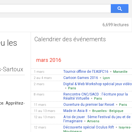
6,699 lectures
Calendrier des événements
eu les
mars 2016
s-Sartoux
Tournoi offline de l'EASFC16
1 mars
Marseille
Cartoon Games 2016
2 au 4 mars
Lyon
Digital & Web Workshop spécial jeux vidéo
2 mars
Paris
Rencontre CNC/SACD : l'écriture pour la
8 mars
Réalité Virtuelle
Paris
nce. Apprêtez-
Ouverture du premier bar Reset
11 mars
Paris
Made in Asia 8
11 au 13 mars
Bruxelles - Belgique
A toi de jouer : 5ème Festival du jeu et de
12 au 13 mars
l'imaginaire
Amiens
Découverte spécial Oculus Rift
12 mars
Issy-les-
Moulineaux