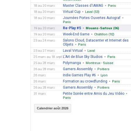
Master Classes d'IAMAG
18 au 20 mars
Paris
Virtual Cup
18 au 20 mars
Laval (53)
Journées Portes Ouvertes Autograf
18 au 20 mars
Paris
Re-Play #5
19 au 20 mars
Mouans-Sartoux (06)
Week-End Game
19 au 20 mars
Châtillon (92)
Salons Cloud, Datacenter et Internet des
23 au 24 mars
Objets
Paris
Laval Virtual
23 au 27 mars
Laval
L'Art de Blue Sky Studios
25 mars au 18 sept.
Paris
Polymanga
25 au 28 mars
Montreux - Suisse
Gamers Assembly
26 au 28 mars
Poitiers
Indie Games Play #6
26 mars
Lyon
Formation au crowdfunding
26 mars
Paris
Gamers Assembly
26 au 28 mars
Poitiers
Petite Soirée entre Amis du Jeu Vidéo
31 mars
Paris
Calendrier août 2026