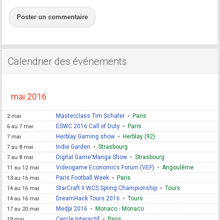
Poster un commentaire
Calendrier des événements
mai 2016
Masterclass Tim Schafer
Paris
2 mai
ESWC 2016 Call of Duty
Paris
6 au 7 mai
Herblay Gaming show
Herblay (92)
7 mai
Indie Garden
Strasbourg
7 au 8 mai
Digital Game'Manga Show
Strasbourg
7 au 8 mai
Videogame Economics Forum (VEF)
Angoulême
11 au 12 mai
Paris Football Week
Paris
13 au 16 mai
StarCraft II WCS Spring Championship
Tours
14 au 16 mai
DreamHack Tours 2016
Tours
14 au 16 mai
Medpi 2016
Monaco - Monaco
17 au 20 mai
Cercle Interactif
Paris
19 mai