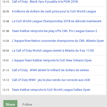
Call of Duty : Black Ops 4 jouable à la PGW 2018
15.10
6 millions de dollars de cash prize pour la CoD World League
20.09
Le CoD World League Championship 2018 se déroule maintenant
16.08
Team Kaliber remporte les play-offs CWL Pro League Saison 2
01.08
L'équipe Rise Nation couronnée championne du CWL Atlanta Open
12.03
La Call of Duty World League revient à Atlanta du 9 au 11/03
09.03
L'équipe Team Kaliber remporte le CoD New Orleans Open
19.01
Call of Duty : WWII atteint le milliard de dollars de ventes
21.12
Call of Duty WWII : jeu le plus vendu sur console aux USA
15.12
Team Kaliber remporte le CoD World League Dallas Open
12.12
Share
Follow