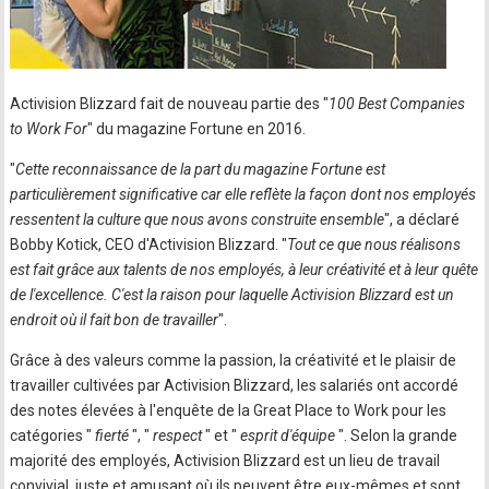
Activision Blizzard fait de nouveau partie des "
100 Best Companies
to Work For
" du magazine Fortune en 2016.
"
Cette reconnaissance de la part du magazine Fortune est
particulièrement significative car elle reflète la façon dont nos employés
ressentent la culture que nous avons construite ensemble
", a déclaré
Bobby Kotick, CEO d'Activision Blizzard. "
Tout ce que nous réalisons
est fait grâce aux talents de nos employés, à leur créativité et à leur quête
de l'excellence. C'est la raison pour laquelle Activision Blizzard est un
endroit où il fait bon de travailler
".
Grâce à des valeurs comme la passion, la créativité et le plaisir de
travailler cultivées par Activision Blizzard, les salariés ont accordé
des notes élevées à l'enquête de la Great Place to Work pour les
catégories "
fierté
", "
respect
" et "
esprit d'équipe
". Selon la grande
majorité des employés, Activision Blizzard est un lieu de travail
convivial, juste et amusant où ils peuvent être eux-mêmes et sont