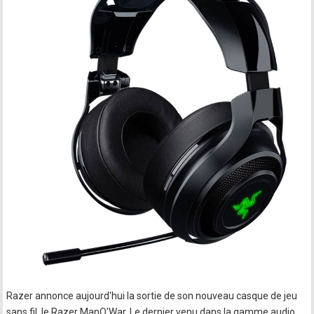
Razer annonce aujourd'hui la sortie de son nouveau casque de jeu
sans fil, le Razer ManO'War. Le dernier venu dans la gamme audio