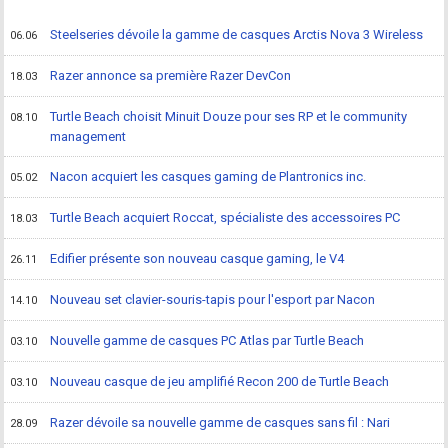
Steelseries dévoile la gamme de casques Arctis Nova 3 Wireless
06.06
Razer annonce sa première Razer DevCon
18.03
Turtle Beach choisit Minuit Douze pour ses RP et le community
08.10
management
Nacon acquiert les casques gaming de Plantronics inc.
05.02
Turtle Beach acquiert Roccat, spécialiste des accessoires PC
18.03
Edifier présente son nouveau casque gaming, le V4
26.11
Nouveau set clavier-souris-tapis pour l'esport par Nacon
14.10
Nouvelle gamme de casques PC Atlas par Turtle Beach
03.10
Nouveau casque de jeu amplifié Recon 200 de Turtle Beach
03.10
Razer dévoile sa nouvelle gamme de casques sans fil : Nari
28.09