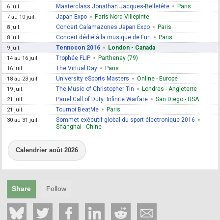
Masterclass Jonathan Jacques-Belletête
Paris
6 juil.
Japan Expo
Paris-Nord Villepinte
7 au 10 juil.
Concert Calamazones Japan Expo
Paris
8 juil.
Concert dédié à la musique de Furi
Paris
8 juil.
Tennocon 2016
London - Canada
9 juil.
Trophée FLIP
Parthenay (79)
14 au 16 juil.
The Virtual Day
Paris
16 juil.
University eSports Masters
Online - Europe
18 au 23 juil.
The Music of Christopher Tin
Londres - Angleterre
19 juil.
Panel Call of Duty: Infinite Warfare
San Diego - USA
21 juil.
Tournoi BeatMe
Paris
21 juil.
Sommet exécutif global du sport électronique 2016
30 au 31 juil.
Shanghai - Chine
Calendrier août 2026
Share
Follow