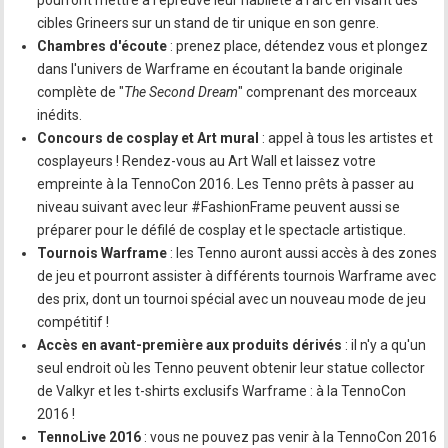
pourront mettre à l'épreuve leur habileté à l'arc en visant des
cibles Grineers sur un stand de tir unique en son genre.
Chambres d'écoute
: prenez place, détendez vous et plongez
dans l'univers de Warframe en écoutant la bande originale
complète de "
The Second Dream
" comprenant des morceaux
inédits.
Concours de cosplay et Art mural
: appel à tous les artistes et
cosplayeurs ! Rendez-vous au Art Wall et laissez votre
empreinte à la TennoCon 2016. Les Tenno prêts à passer au
niveau suivant avec leur #FashionFrame peuvent aussi se
préparer pour le défilé de cosplay et le spectacle artistique.
Tournois Warframe
: les Tenno auront aussi accès à des zones
de jeu et pourront assister à différents tournois Warframe avec
des prix, dont un tournoi spécial avec un nouveau mode de jeu
compétitif !
Accès en avant-première aux produits dérivés
: il n'y a qu'un
seul endroit où les Tenno peuvent obtenir leur statue collector
de Valkyr et les t-shirts exclusifs Warframe : à la TennoCon
2016 !
TennoLive 2016
: vous ne pouvez pas venir à la TennoCon 2016