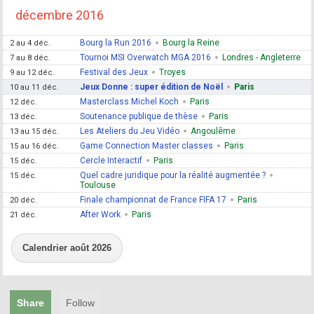
décembre 2016
Bourg la Run 2016
Bourg la Reine
2 au 4 déc.
Tournoi MSI Overwatch MGA 2016
Londres - Angleterre
7 au 8 déc.
Festival des Jeux
Troyes
9 au 12 déc.
Jeux Donne : super édition de Noël
Paris
10 au 11 déc.
Masterclass Michel Koch
Paris
12 déc.
Soutenance publique de thèse
Paris
13 déc.
Les Ateliers du Jeu Vidéo
Angoulême
13 au 15 déc.
Game Connection Master classes
Paris
15 au 16 déc.
Cercle Interactif
Paris
15 déc.
Quel cadre juridique pour la réalité augmentée ?
15 déc.
Toulouse
Finale championnat de France FIFA 17
Paris
20 déc.
After Work
Paris
21 déc.
Calendrier août 2026
Share
Follow