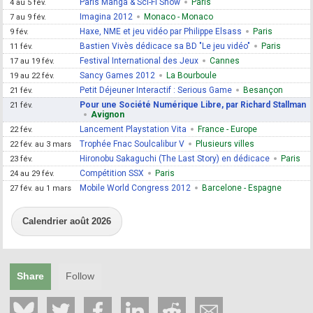
Paris Manga & Sci-Fi Show
Paris
4 au 5 fév.
Imagina 2012
Monaco - Monaco
7 au 9 fév.
Haxe, NME et jeu vidéo par Philippe Elsass
Paris
9 fév.
Bastien Vivès dédicace sa BD "Le jeu vidéo"
Paris
11 fév.
Festival International des Jeux
Cannes
17 au 19 fév.
Sancy Games 2012
La Bourboule
19 au 22 fév.
Petit Déjeuner Interactif : Serious Game
Besançon
21 fév.
Pour une Société Numérique Libre, par Richard Stallman
21 fév.
Avignon
Lancement Playstation Vita
France - Europe
22 fév.
Trophée Fnac Soulcalibur V
Plusieurs villes
22 fév. au 3 mars
Hironobu Sakaguchi (The Last Story) en dédicace
Paris
23 fév.
Compétition SSX
Paris
24 au 29 fév.
Mobile World Congress 2012
Barcelone - Espagne
27 fév. au 1 mars
Calendrier août 2026
Share
Follow