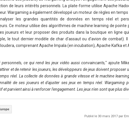
ction de leurs intérêts personnels. La plate-forme utilise Apache Hado
ueur. Wargaming a également développé un moteur de règles en temps 
alyser les grandes quantités de données en temps réel et perso
oueurs. Ce moteur utilise des algorithmes de machine learning de pointe p
 des joueurs et leur proposer des produits dans la boutique en ligne q
ple, le tout dernier modèle de char d'assaut ou d'avion de combat). Il
Cloudera, comprenant Apache Impala (en incubation), Apache Kafka et
i personnels, ce qui rend les jeux vidéo aussi convaincants,
" ajoute Mik
'attirer et de retenir les joueurs, les développeurs de jeux doivent proposer
temps réel. La collecte de données à grande vitesse et le machine learnin
alité de ses joueurs et d'ajuster ses jeux en temps réel. Wargaming pe
f et parvient ainsi à renforcer l'engagement. Les jeux n'en sont que plus div
Europe
Publié le 30 mars 2017 par 