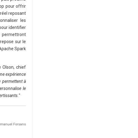
op pour offrir
réel reposant
nnaliser les
our identifier
ui permettront
 repose sur le
 Apache Spark
e Olson, chief
 une expérience
g permettent à
rsonnalise le
ertissants.
"
Emmanuel Forsans