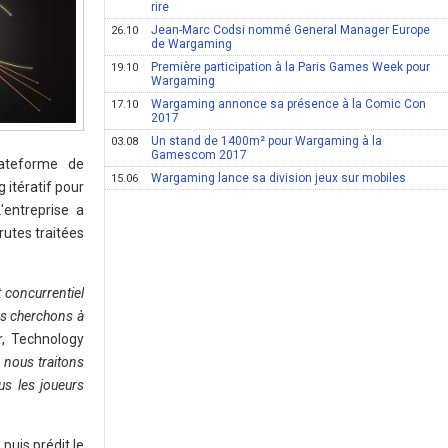
rire
Jean-Marc Codsi nommé General Manager Europe
26.10
de Wargaming
Première participation à la Paris Games Week pour
19.10
Wargaming
Wargaming annonce sa présence à la Comic Con
17.10
2017
Un stand de 1400m² pour Wargaming à la
03.08
Gamescom 2017
ateforme de
Wargaming lance sa division jeux sur mobiles
15.06
 itératif pour
'entreprise a
rutes traitées
t concurrentiel
us cherchons à
r, Technology
 nous traitons
us les joueurs
uis prédit le