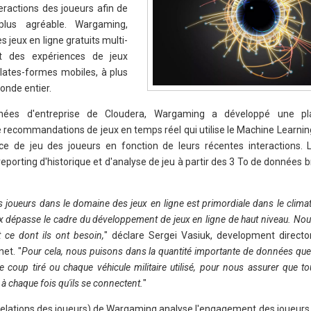
teractions des joueurs afin de
lus agréable. Wargaming,
 jeux en ligne gratuits multi-
et des expériences de jeux
lates-formes mobiles, à plus
onde entier.
nées d'entreprise de Cloudera, Wargaming a développé une pl
recommandations de jeux en temps réel qui utilise le Machine Learning
nce de jeu des joueurs en fonction de leurs récentes interactions. L
orting d'historique et d'analyse de jeu à partir des 3 To de données b
es joueurs dans le domaine des jeux en ligne est primordiale dans le clima
aux dépasse le cadre du développement de jeux en ligne de haut niveau. No
 ce dont ils ont besoin,
" déclare Sergei Vasiuk, development directo
et. "
Pour cela, nous puisons dans la quantité importante de données que
oup tiré ou chaque véhicule militaire utilisé, pour nous assurer que to
à chaque fois qu'ils se connectent.
"
elations des joueurs) de Wargaming analyse l'engagement des joueurs, p