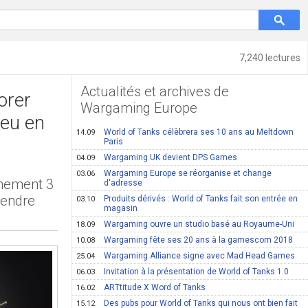
7,240 lectures
Actualités et archives de
orer
Wargaming Europe
jeu en
World of Tanks célèbrera ses 10 ans au Meltdown
14.09
Paris
Wargaming UK devient DPS Games
04.09
Wargaming Europe se réorganise et change
03.06
nnement 3
d'adresse
rendre
Produits dérivés : World of Tanks fait son entrée en
03.10
magasin
Wargaming ouvre un studio basé au Royaume-Uni
18.09
Wargaming fête ses 20 ans à la gamescom 2018
10.08
Wargaming Alliance signe avec Mad Head Games
25.04
Invitation à la présentation de World of Tanks 1.0
06.03
ARTtitude X Word of Tanks
16.02
Des pubs pour World of Tanks qui nous ont bien fait
15.12