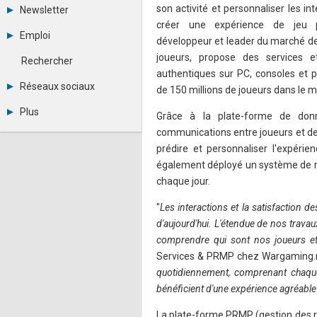
Tous les forums
son activité et personnaliser les in
Newsletter
Créer un compte
créer une expérience de jeu p
Archives
Se connecter
Emploi
développeur et leader du marché des
Abonnement
Messages privés
Consulter les annonces
joueurs, propose des services 
Contacter un modérateur
Rechercher
Déposer une annonce
authentiques sur PC, consoles et p
Observatoire de l'emploi
Réseaux sociaux
de 150 millions de joueurs dans le m
Métiers et compétences
Twitter
Plus
Grâce à la plate-forme de don
Youtube
Annonceurs
communications entre joueurs et de 
LinkedIn
Statistiques
Facebook
prédire et personnaliser l'expérie
Plan du site
Instagram
également déployé un système de rep
Sitemap XML
Pinterest
chaque jour.
Ping Awards
A propos
"
Les interactions et la satisfaction d
Mentions légales
d'aujourd'hui. L'étendue de nos trav
comprendre qui sont nos joueurs et
Services & PRMP chez Wargaming.n
quotidiennement, comprenant chaque c
bénéficient d'une expérience agréable 
La plate-forme PRMP (gestion des r