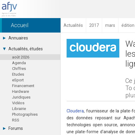
Accueil
Actualités
2017
mars
éditio
Annuaires
Wa
Toutes les sociétés (691)
Actualités, études
le
Studios (418)
août 2026
Editeurs (49)
li
Agenda
Distributeurs (16)
Chiffres
Hard. / Accessoires (10)
Etudes
Middlewares (15)
Ce 
eSport
Prestataires (99)
Financement
Assoc. / Syndicats (21)
To 
Hardware
Formations / Ecoles (46)
plu
Juridiques
Presse spécialisée (17)
Vidéos
Librairie
Cloudera
, fournisseur de la plate-
Photographies
des données reposant sur Apach
RSS
technologies open source, annon
Forums
une plate-forme d'analyse de donn