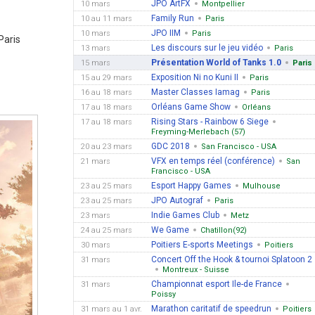
JPO ArtFX
10 mars
Montpellier
Family Run
10 au 11 mars
Paris
JPO IIM
10 mars
Paris
Paris
Les discours sur le jeu vidéo
13 mars
Paris
Présentation World of Tanks 1.0
15 mars
Paris
Exposition Ni no Kuni II
15 au 29 mars
Paris
Master Classes Iamag
16 au 18 mars
Paris
Orléans Game Show
17 au 18 mars
Orléans
Rising Stars - Rainbow 6 Siege
17 au 18 mars
Freyming-Merlebach (57)
GDC 2018
20 au 23 mars
San Francisco - USA
VFX en temps réel (conférence)
21 mars
San
Francisco - USA
Esport Happy Games
23 au 25 mars
Mulhouse
JPO Autograf
23 au 25 mars
Paris
Indie Games Club
23 mars
Metz
We Game
24 au 25 mars
Chatillon(92)
Poitiers E-sports Meetings
30 mars
Poitiers
Concert Off the Hook & tournoi Splatoon 2
31 mars
Montreux - Suisse
Championnat esport Ile-de France
31 mars
Poissy
Marathon caritatif de speedrun
31 mars au 1 avr.
Poitiers