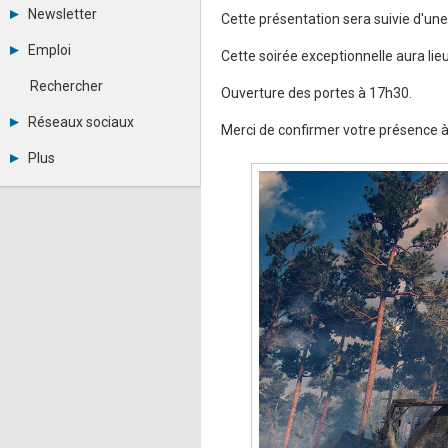
Tous les forums
Newsletter
Cette présentation sera suivie d'une 
Créer un compte
Archives
Se connecter
Emploi
Cette soirée exceptionnelle aura li
Abonnement
Messages privés
Consulter les annonces
Contacter un modérateur
Rechercher
Ouverture des portes à 17h30.
Déposer une annonce
Observatoire de l'emploi
Réseaux sociaux
Merci de confirmer votre présence à
Métiers et compétences
Twitter
Plus
Youtube
Annonceurs
LinkedIn
Statistiques
Facebook
Plan du site
Instagram
Sitemap XML
Pinterest
Ping Awards
A propos
Mentions légales