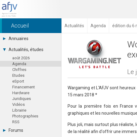
Accueil
Actualités
Agenda
édition du 6
Annuaires
Wo
Toutes les sociétés (691)
Actualités, études
ex
Studios (418)
août 2026
Editeurs (49)
Agenda
Distributeurs (16)
Chiffres
Hard. / Accessoires (10)
Le 
Etudes
Middlewares (15)
eSport
Prestataires (99)
Financement
Assoc. / Syndicats (21)
Wargaming et L'AFJV sont heureux de
Hardware
Formations / Ecoles (46)
15 mars 2018 *
Juridiques
Presse spécialisée (17)
Vidéos
Pour la première fois en France 
Librairie
graphiques et les nouvelles musiqu
Photographies
RSS
Plus joli, mais surtout plus réalist
Forums
de la réalité afin d'offrir une immer