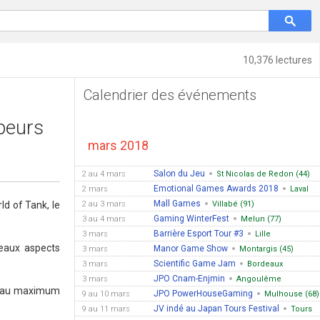
10,376 lectures
Calendrier des événements
peurs
mars 2018
Salon du Jeu
2 au 4 mars
St Nicolas de Redon (44)
Emotional Games Awards 2018
2 mars
Laval
Mall Games
ld of Tank, le
2 au 3 mars
Villabé (91)
Gaming WinterFest
3 au 4 mars
Melun (77)
Barrière Esport Tour #3
3 mars
Lille
veaux aspects
Manor Game Show
3 mars
Montargis (45)
Scientific Game Jam
3 mars
Bordeaux
JPO Cnam-Enjmin
3 mars
Angoulême
her au maximum
JPO PowerHouseGaming
9 au 10 mars
Mulhouse (68)
JV indé au Japan Tours Festival
9 au 11 mars
Tours