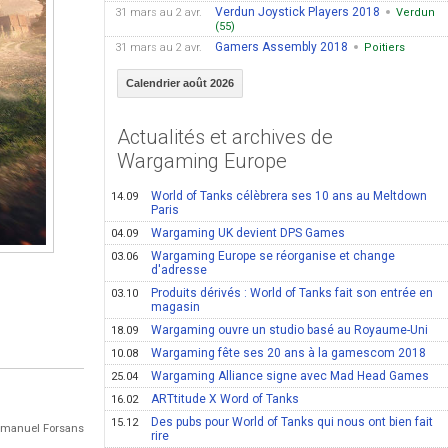
Verdun Joystick Players 2018
31 mars au 2 avr.
Verdun
(55)
Gamers Assembly 2018
31 mars au 2 avr.
Poitiers
Calendrier août 2026
Actualités et archives de
Wargaming Europe
World of Tanks célèbrera ses 10 ans au Meltdown
14.09
Paris
Wargaming UK devient DPS Games
04.09
Wargaming Europe se réorganise et change
03.06
d'adresse
Produits dérivés : World of Tanks fait son entrée en
03.10
magasin
Wargaming ouvre un studio basé au Royaume-Uni
18.09
Wargaming fête ses 20 ans à la gamescom 2018
10.08
Wargaming Alliance signe avec Mad Head Games
25.04
ARTtitude X Word of Tanks
16.02
Des pubs pour World of Tanks qui nous ont bien fait
15.12
Emmanuel Forsans
rire