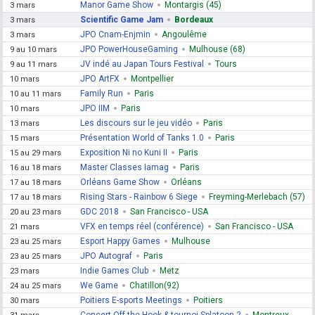
Manor Game Show
Montargis (45)
3 mars
Scientific Game Jam
Bordeaux
3 mars
JPO Cnam-Enjmin
Angoulême
3 mars
JPO PowerHouseGaming
Mulhouse (68)
9 au 10 mars
JV indé au Japan Tours Festival
Tours
9 au 11 mars
JPO ArtFX
Montpellier
10 mars
Family Run
Paris
10 au 11 mars
JPO IIM
Paris
10 mars
Les discours sur le jeu vidéo
Paris
13 mars
Présentation World of Tanks 1.0
Paris
15 mars
Exposition Ni no Kuni II
Paris
15 au 29 mars
Master Classes Iamag
Paris
16 au 18 mars
Orléans Game Show
Orléans
17 au 18 mars
Rising Stars - Rainbow 6 Siege
Freyming-Merlebach (57)
17 au 18 mars
GDC 2018
San Francisco - USA
20 au 23 mars
VFX en temps réel (conférence)
San Francisco - USA
21 mars
Esport Happy Games
Mulhouse
23 au 25 mars
JPO Autograf
Paris
23 au 25 mars
Indie Games Club
Metz
23 mars
We Game
Chatillon(92)
24 au 25 mars
Poitiers E-sports Meetings
Poitiers
30 mars