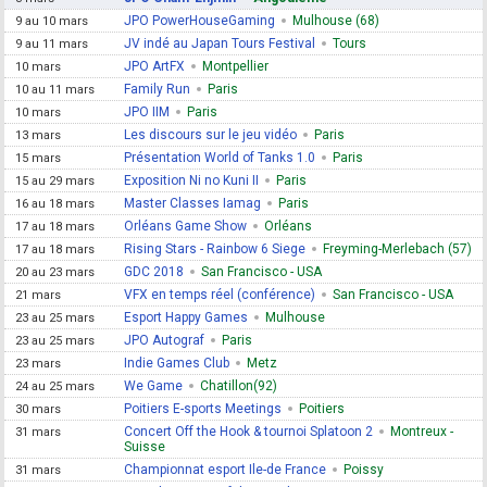
JPO PowerHouseGaming
Mulhouse (68)
9 au 10 mars
JV indé au Japan Tours Festival
Tours
9 au 11 mars
JPO ArtFX
Montpellier
10 mars
Family Run
Paris
10 au 11 mars
JPO IIM
Paris
10 mars
Les discours sur le jeu vidéo
Paris
13 mars
Présentation World of Tanks 1.0
Paris
15 mars
Exposition Ni no Kuni II
Paris
15 au 29 mars
Master Classes Iamag
Paris
16 au 18 mars
Orléans Game Show
Orléans
17 au 18 mars
Rising Stars - Rainbow 6 Siege
Freyming-Merlebach (57)
17 au 18 mars
GDC 2018
San Francisco - USA
20 au 23 mars
VFX en temps réel (conférence)
San Francisco - USA
21 mars
Esport Happy Games
Mulhouse
23 au 25 mars
JPO Autograf
Paris
23 au 25 mars
Indie Games Club
Metz
23 mars
We Game
Chatillon(92)
24 au 25 mars
Poitiers E-sports Meetings
Poitiers
30 mars
Concert Off the Hook & tournoi Splatoon 2
Montreux -
31 mars
Suisse
Championnat esport Ile-de France
Poissy
31 mars