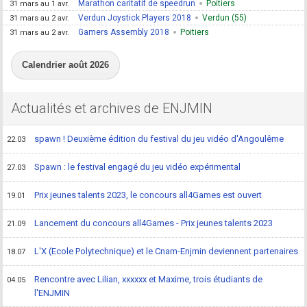
Marathon caritatif de speedrun
Poitiers
31 mars au 1 avr.
Verdun Joystick Players 2018
Verdun (55)
31 mars au 2 avr.
Gamers Assembly 2018
Poitiers
31 mars au 2 avr.
Calendrier août 2026
Actualités et archives de ENJMIN
spawn ! Deuxième édition du festival du jeu vidéo d'Angoulême
22.03
Spawn : le festival engagé du jeu vidéo expérimental
27.03
Prix jeunes talents 2023, le concours all4Games est ouvert
19.01
Lancement du concours all4Games - Prix jeunes talents 2023
21.09
L'X (Ecole Polytechnique) et le Cnam-Enjmin deviennent partenaires
18.07
Rencontre avec Lilian, xxxxxx et Maxime, trois étudiants de
04.05
l'ENJMIN