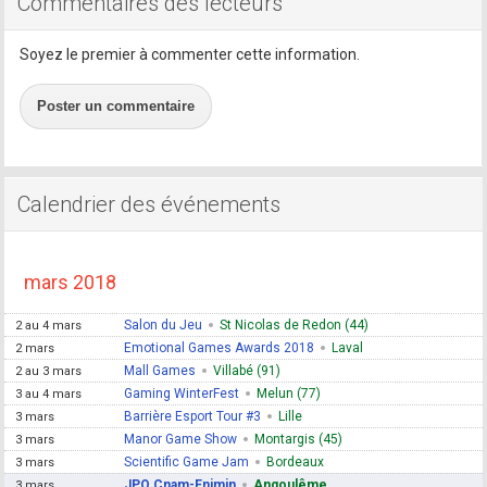
Commentaires des lecteurs
Soyez le premier à commenter cette information.
Poster un commentaire
Calendrier des événements
mars 2018
Salon du Jeu
St Nicolas de Redon (44)
2 au 4 mars
Emotional Games Awards 2018
Laval
2 mars
Mall Games
Villabé (91)
2 au 3 mars
Gaming WinterFest
Melun (77)
3 au 4 mars
Barrière Esport Tour #3
Lille
3 mars
Manor Game Show
Montargis (45)
3 mars
Scientific Game Jam
Bordeaux
3 mars
JPO Cnam-Enjmin
Angoulême
3 mars