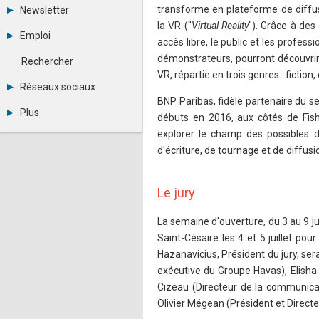
Tous les forums
transforme en plateforme de diffu
Newsletter
Créer un compte
la VR ("
Virtual Reality
"). Grâce à des
Archives
Se connecter
Emploi
accès libre, le public et les profe
Abonnement
Messages privés
Consulter les annonces
Contacter un modérateur
démonstrateurs, pourront découvrir
Rechercher
Déposer une annonce
VR, répartie en trois genres : fiction
Observatoire de l'emploi
Réseaux sociaux
Métiers et compétences
BNP Paribas, fidèle partenaire du 
Twitter
Plus
débuts en 2016, aux côtés de Fish
Youtube
Annonceurs
LinkedIn
explorer le champ des possibles d
Statistiques
Facebook
d'écriture, de tournage et de diffusi
Plan du site
Instagram
Sitemap XML
Pinterest
Ping Awards
Le jury
A propos
Mentions légales
La semaine d'ouverture, du 3 au 9 ju
Saint-Césaire les 4 et 5 juillet pou
Hazanavicius, Président du jury, ser
exécutive du Groupe Havas), Elisha
Cizeau (Directeur de la communica
Olivier Mégean (Président et Directe