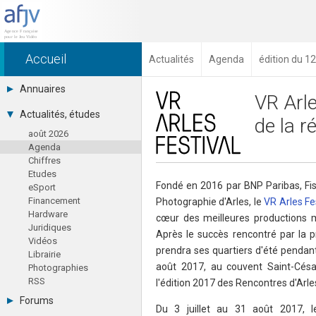
Accueil
Actualités
Agenda
édition du 12
Annuaires
VR Arle
Toutes les sociétés (691)
Actualités, études
de la ré
Studios (418)
août 2026
Editeurs (49)
Agenda
Distributeurs (16)
Chiffres
Hard. / Accessoires (10)
Etudes
Middlewares (15)
Fondé en 2016 par BNP Paribas, Fis
eSport
Prestataires (99)
Financement
Photographie d'Arles, le
VR Arles Fe
Assoc. / Syndicats (21)
Hardware
Formations / Ecoles (46)
cœur des meilleures productions mo
Juridiques
Presse spécialisée (17)
Après le succès rencontré par la p
Vidéos
prendra ses quartiers d'été pendant
Librairie
août 2017, au couvent Saint-Césai
Photographies
RSS
l'édition 2017 des Rencontres d'Arle
Forums
Du 3 juillet au 31 août 2017, l