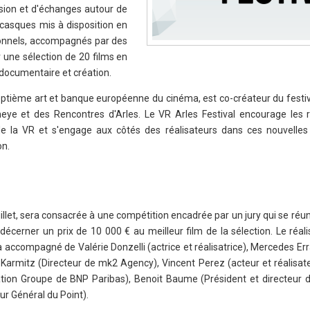
sion et d'échanges autour de
 casques mis à disposition en
ssionnels, accompagnés par des
 une sélection de 20 films en
, documentaire et création.
septième art et banque européenne du cinéma, est co-créateur du festiv
eye et des Rencontres d'Arles. Le VR Arles Festival encourage les r
e la VR et s'engage aux côtés des réalisateurs dans ces nouvelles
on.
illet, sera consacrée à une compétition encadrée par un jury qui se réun
r décerner un prix de 10 000 € au meilleur film de la sélection. Le réal
a accompagné de Valérie Donzelli (actrice et réalisatrice), Mercedes Er
 Karmitz (Directeur de mk2 Agency), Vincent Perez (acteur et réalisate
tion Groupe de BNP Paribas), Benoit Baume (Président et directeur d
ur Général du Point).