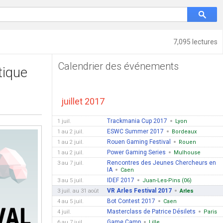
7,095 lectures
Calendrier des événements
tique
juillet 2017
Trackmania Cup 2017
1 juil.
Lyon
ESWC Summer 2017
1 au 2 juil.
Bordeaux
Rouen Gaming Festival
1 au 2 juil.
Rouen
Power Gaming Series
1 au 2 juil.
Mulhouse
Rencontres des Jeunes Chercheurs en
3 au 7 juil.
IA
Caen
IDEF 2017
3 au 5 juil.
Juan-Les-Pins (06)
VR Arles Festival 2017
3 juil. au 31 août
Arles
Bot Contest 2017
4 au 5 juil.
Caen
Masterclass de Patrice Désilets
4 juil.
Paris
Game Camp
6 au 7 juil.
Lille