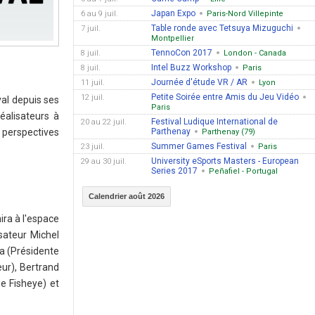
Japan Expo
6 au 9 juil.
Paris-Nord Villepinte
Table ronde avec Tetsuya Mizuguchi
7 juil.
Montpellier
TennoCon 2017
8 juil.
London - Canada
Intel Buzz Workshop
8 juil.
Paris
Journée d'étude VR / AR
11 juil.
Lyon
Petite Soirée entre Amis du Jeu Vidéo
12 juil.
al depuis ses
Paris
éalisateurs à
Festival Ludique International de
20 au 22 juil.
 perspectives
Parthenay
Parthenay (79)
Summer Games Festival
23 juil.
Paris
University eSports Masters - European
29 au 30 juil.
Series 2017
Peñafiel - Portugal
Calendrier août 2026
ira à l'espace
isateur Michel
ra (Présidente
ur), Bertrand
e Fisheye) et