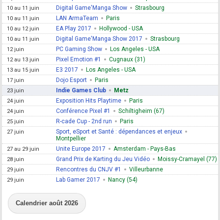
Digital Game'Manga Show
Strasbourg
10 au 11 juin
LAN ArmaTeam
Paris
10 au 11 juin
EA Play 2017
Hollywood - USA
10 au 12 juin
Digital Game'Manga Show 2017
Strasbourg
10 au 11 juin
PC Gaming Show
Los Angeles - USA
12 juin
Pixel Emotion #1
Cugnaux (31)
12 au 13 juin
E3 2017
Los Angeles - USA
13 au 15 juin
Dojo Esport
Paris
17 juin
Indie Games Club
Metz
23 juin
Exposition Hits Playtime
Paris
24 juin
Conférence Pixel #1
Schiltigheim (67)
24 juin
R-cade Cup - 2nd run
Paris
25 juin
Sport, eSport et Santé : dépendances et enjeux
27 juin
Montpellier
Unite Europe 2017
Amsterdam - Pays-Bas
27 au 29 juin
Grand Prix de Karting du Jeu Vidéo
Moissy-Cramayel (77)
28 juin
Rencontres du CNJV #1
Villeurbanne
29 juin
Lab Gamer 2017
Nancy (54)
29 juin
Calendrier août 2026