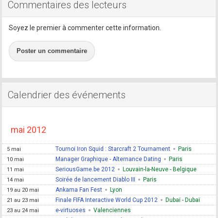
Commentaires des lecteurs
Soyez le premier à commenter cette information.
Poster un commentaire
Calendrier des événements
mai 2012
Tournoi Iron Squid : Starcraft 2 Tournament
Paris
5 mai
Manager Graphique - Alternance Dating
Paris
10 mai
SeriousGame.be 2012
Louvain-la-Neuve - Belgique
11 mai
Soirée de lancement Diablo III
Paris
14 mai
Ankama Fan Fest
Lyon
19 au 20 mai
Finale FIFA Interactive World Cup 2012
Dubaï - Dubaï
21 au 23 mai
e-virtuoses
Valenciennes
23 au 24 mai