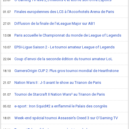
25.07
Finales européennes des LCS à l'Accorhotels Arena de Paris
01.07
Diffusion de la finale de l'eLeague Major sur AB1
27.01
Paris accueille le Championnat du monde de League of Legends
13.08
EPSI-Ligue Saison 2 - Le tournoi amateur League of Legends
10.07
Coup d'envoi de la seconde édition du tournoi amateur LoL
22.04
GamersOrigin CUP 2: Plus gros tournoi mondial de Hearthstone
18.10
Nation Wars II : J-5 avant le show au Trianon de Paris
21.07
Tournoi de Starcraft II Nation Wars² au Trianon de Paris
01.07
e-sport : Iron Squid#2 a enflammé le Palais des congrès
05.02
Week-end spécial tournoi Assassin's Creed 3 sur O'Gaming TV
18.01