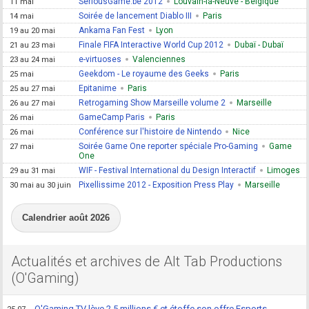
SeriousGame.be 2012
Louvain-la-Neuve - Belgique
11 mai
Soirée de lancement Diablo III
Paris
14 mai
Ankama Fan Fest
Lyon
19 au 20 mai
Finale FIFA Interactive World Cup 2012
Dubaï - Dubaï
21 au 23 mai
e-virtuoses
Valenciennes
23 au 24 mai
Geekdom - Le royaume des Geeks
Paris
25 mai
Epitanime
Paris
25 au 27 mai
Retrogaming Show Marseille volume 2
Marseille
26 au 27 mai
GameCamp Paris
Paris
26 mai
Conférence sur l'histoire de Nintendo
Nice
26 mai
Soirée Game One reporter spéciale Pro-Gaming
Game
27 mai
One
WIF - Festival International du Design Interactif
Limoges
29 au 31 mai
Pixellissime 2012 - Exposition Press Play
Marseille
30 mai au 30 juin
Calendrier août 2026
Actualités et archives de Alt Tab Productions
(O'Gaming)
O'Gaming TV lève 2,5 millions € et étoffe son offre Esports