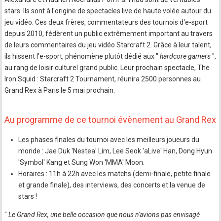
stars. Ils sont à l'origine de spectacles live de haute volée autour du
jeu vidéo. Ces deux frères, commentateurs des tournois d'e-sport
depuis 2010, fédèrent un public extrêmement important au travers
de leurs commentaires du jeu vidéo Starcraft 2. Grâce à leur talent,
ils hissent l'e-sport, phénomène plutôt dédié aux "
hardcore gamers
",
au rang de loisir culturel grand public. Leur prochain spectacle, The
Iron Squid : Starcraft 2 Tournament, réunira 2500 personnes au
Grand Rex à Paris le 5 mai prochain.
Au programme de ce tournoi évènement au Grand Rex
Les phases finales du tournoi avec les meilleurs joueurs du
monde : Jae Duk 'Nestea' Lim, Lee Seok 'aLive' Han, Dong Hyun
'Symbol' Kang et Sung Won 'MMA' Moon.
Horaires : 11h à 22h avec les matchs (demi-finale, petite finale
et grande finale), des interviews, des concerts et la venue de
stars !
"
Le Grand Rex, une belle occasion que nous n'avions pas envisagé