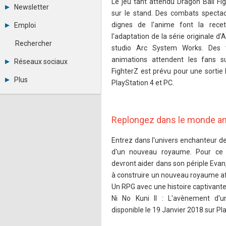
Le jeu tant attendu Dragon Ball Fi
Tous les forums
Newsletter
Créer un compte
sur le stand. Des combats specta
Archives
Se connecter
dignes de l'anime font la rece
Emploi
Abonnement
Messages privés
l'adaptation de la série originale d'
Consulter les annonces
Contacter un modérateur
Rechercher
studio Arc System Works. Des t
Déposer une annonce
Observatoire de l'emploi
animations attendent les fans s
Réseaux sociaux
Métiers et compétences
FighterZ est prévu pour une sortie
Twitter
Plus
PlayStation 4 et PC.
Youtube
Annonceurs
LinkedIn
Statistiques
Facebook
Plan du site
Instagram
Replongez dans le monde an
Sitemap XML
Pinterest
Ping Awards
Entrez dans l'univers enchanteur de
A propos
Mentions légales
d'un nouveau royaume. Pour ce 
devront aider dans son périple Evan
à construire un nouveau royaume afi
Un RPG avec une histoire captivante
Ni No Kuni II : L'avènement d'
disponible le 19 Janvier 2018 sur Pl