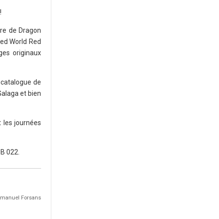
!
ire de Dragon
ted World Red
ges originaux
 catalogue de
Galaga et bien
t les journées
 B 022.
Emmanuel Forsans