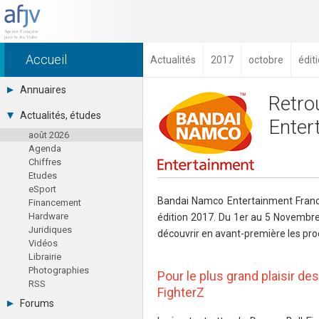
Accueil
Actualités
2017
octobre
édit
Annuaires
Retro
Toutes les sociétés (691)
Actualités, études
Enter
Studios (418)
août 2026
Editeurs (49)
Agenda
Distributeurs (16)
Chiffres
Hard. / Accessoires (10)
Etudes
Middlewares (15)
eSport
Prestataires (99)
Bandai Namco Entertainment France
Financement
Assoc. / Syndicats (21)
Hardware
édition 2017. Du 1er au 5 Novembre 
Formations / Ecoles (46)
Juridiques
Presse spécialisée (17)
découvrir en avant-première les proc
Vidéos
Librairie
Photographies
Pour le plus grand plaisir des
RSS
FighterZ
Forums