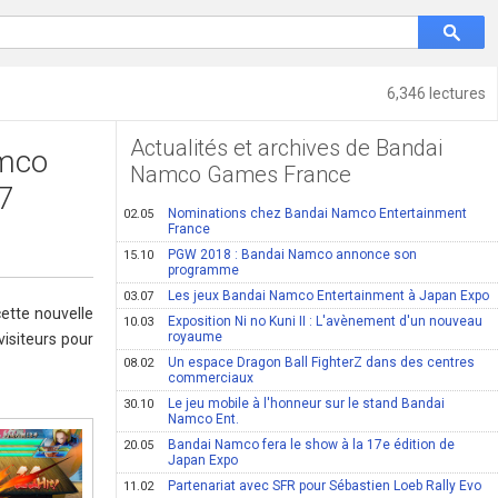
6,346 lectures
Actualités et archives de Bandai
amco
Namco Games France
7
Nominations chez Bandai Namco Entertainment
02.05
France
PGW 2018 : Bandai Namco annonce son
15.10
programme
Les jeux Bandai Namco Entertainment à Japan Expo
03.07
ette nouvelle
Exposition Ni no Kuni II : L'avènement d'un nouveau
10.03
royaume
visiteurs pour
Un espace Dragon Ball FighterZ dans des centres
08.02
commerciaux
Le jeu mobile à l'honneur sur le stand Bandai
30.10
Namco Ent.
Bandai Namco fera le show à la 17e édition de
20.05
Japan Expo
Partenariat avec SFR pour Sébastien Loeb Rally Evo
11.02