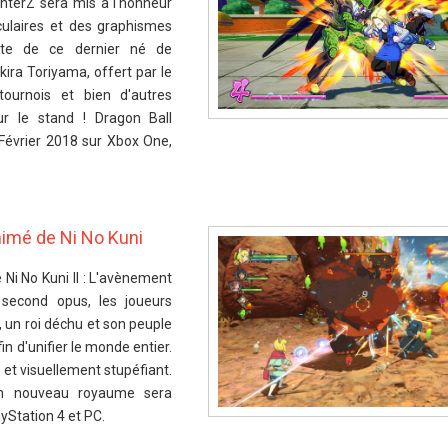
ghterZ sera mis à l'honneur
culaires et des graphismes
tte de ce dernier né de
Akira Toriyama, offert par le
ournois et bien d'autres
ur le stand ! Dragon Ball
 Février 2018 sur Xbox One,
imé de Ni No Kuni
 Ni No Kuni II : L'avènement
second opus, les joueurs
, un roi déchu et son peuple
n d'unifier le monde entier.
 et visuellement stupéfiant.
un nouveau royaume sera
ayStation 4 et PC.