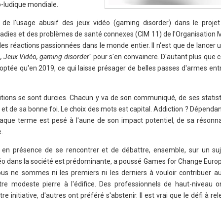
ludique mondiale.
ion de l'usage abusif des jeux vidéo (gaming disorder) dans le proj
aladies et des problèmes de santé connexes (CIM 11) de l'Organisation 
 des réactions passionnées dans le monde entier. Il n'est que de lancer
, Jeux Vidéo, gaming disorder
" pour s'en convaincre. D'autant plus que
doptée qu'en 2019, ce qui laisse présager de belles passes d'armes ent
ositions se sont durcies. Chacun y va de son communiqué, de ses statis
et de sa bonne foi. Le choix des mots est capital. Addiction ? Dépenda
haque terme est pesé à l'aune de son impact potentiel, de sa résonn
.
 en présence de se rencontrer et de débattre, ensemble, sur un suje
idéo dans la société est prédominante, a poussé Games for Change Europ
ous ne sommes ni les premiers ni les derniers à vouloir contribuer a
e modeste pierre à l'édifice. Des professionnels de haut-niveau o
e initiative, d'autres ont préféré s'abstenir. Il est vrai que le défi à re