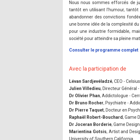
Nous nous sommes efforcés de jux
tantôt en utilisant l'humour, tant
abandonner des convictions fondée
une bonne idée de la complexité du 
pour une industrie formidable, mai
société pour atteindre sa pleine mat
Consulter le programme complet
Avec la participation de
Lévan Sardjevéladzé
, CEO - Celsiu
Julien Villedieu
, Directeur Général -
Dr Olivier Phan
, Addictologue - Cent
Dr Bruno Rocher
, Psychiatre - Addi
Dr Pierre Taquet
, Docteur en Psycho
Raphaël Robert-Bouchard
, Game De
Dr Joceran Borderie
, Game Design
Marientina Gotsis
, Artist and Des
University of Southern California.