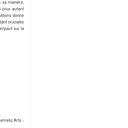
à sa manière,
s pour autant
tations donne
tant cruciales
impact sur la
nematic Arts -