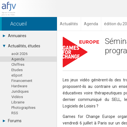
Accueil
Actualités
Agenda
édition du 20
Annuaires
Sémina
Toutes les sociétés (691)
Actualités, études
progr
Studios (418)
août 2026
Editeurs (49)
Agenda
Distributeurs (16)
Chiffres
Hard. / Accessoires (10)
Etudes
Middlewares (15)
eSport
Prestataires (99)
Les jeux vidéo génèrent-ils des 
Financement
Assoc. / Syndicats (21)
Hardware
proposent-ils au contraire un ense
Formations / Ecoles (46)
Juridiques
Presse spécialisée (17)
éducatives voire thérapeutiques p
Vidéos
dernier communiqué du SELL, le
Librairie
Logiciels de Loisirs ?
Photographies
RSS
Games for Change Europe organ
Forums
vendredi 6 juillet à Paris sur un de