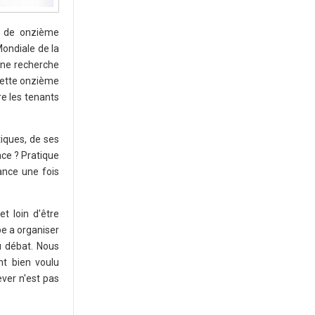
et de onzième
Mondiale de la
 une recherche
 cette onzième
re les tenants
tiques, de ses
nce ? Pratique
ance une fois
t loin d'être
e a organiser
u débat. Nous
nt bien voulu
lever n'est pas