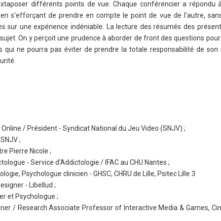
taposer différents points de vue. Chaque conférencier a répondu 
ôt en s'efforçant de prendre en compte le point de vue de l'autre, san
s sur une expérience indéniable. La lecture des résumés des présen
sujet. On y perçoit une prudence à aborder de front des questions pour
s qui ne pourra pas éviter de prendre la totale responsabilité de son 
urité.
s Online / Président - Syndicat National du Jeu Video (SNJV) ;
 SNJV ;
re Pierre Nicole ;
ctologue - Service d'Addictologie / IFAC au CHU Nantes ;
logie, Psychologue clinicien - GHSC, CHRU de Lille, Psitec Lille 3
signer - Libellud ;
er et Psychologue ;
igner / Research Associate Professor of Interactive Media & Games, Ci