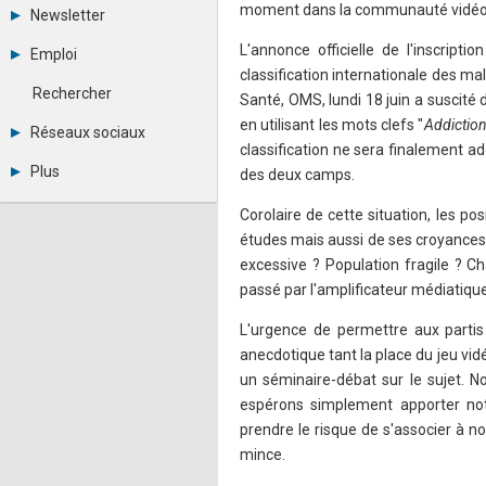
Tous les forums
moment dans la communauté vidéo-
Newsletter
Créer un compte
Archives
Se connecter
L'annonce officielle de l'inscript
Emploi
Abonnement
Messages privés
classification internationale des m
Consulter les annonces
Contacter un modérateur
Rechercher
Santé, OMS, lundi 18 juin a suscité
Déposer une annonce
en utilisant les mots clefs "
Addiction
Observatoire de l'emploi
Réseaux sociaux
Métiers et compétences
classification ne sera finalement a
Twitter
Plus
des deux camps.
Youtube
Annonceurs
LinkedIn
Corolaire de cette situation, les p
Statistiques
Facebook
études mais aussi de ses croyances 
Plan du site
Instagram
Sitemap XML
excessive ? Population fragile ? C
Pinterest
Ping Awards
passé par l'amplificateur médiatique
A propos
Mentions légales
L'urgence de permettre aux partis
anecdotique tant la place du jeu v
un séminaire-débat sur le sujet. N
espérons simplement apporter notr
prendre le risque de s'associer à notr
mince.