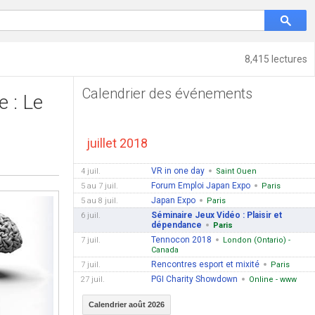
8,415 lectures
Calendrier des événements
e : Le
juillet 2018
VR in one day
4 juil.
Saint Ouen
Forum Emploi Japan Expo
5 au 7 juil.
Paris
Japan Expo
5 au 8 juil.
Paris
Séminaire Jeux Vidéo : Plaisir et
6 juil.
dépendance
Paris
Tennocon 2018
7 juil.
London (Ontario) -
Canada
Rencontres esport et mixité
7 juil.
Paris
PGI Charity Showdown
27 juil.
Online - www
Calendrier août 2026