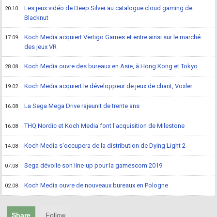
Les jeux vidéo de Deep Silver au catalogue cloud gaming de
20.10
Blacknut
Koch Media acquiert Vertigo Games et entre ainsi sur le marché
17.09
des jeux VR
Koch Media ouvre des bureaux en Asie, à Hong Kong et Tokyo
28.08
Koch Media acquiert le développeur de jeux de chant, Voxler
19.02
La Sega Mega Drive rajeunit de trente ans
16.08
THQ Nordic et Koch Media font l'acquisition de Milestone
16.08
Koch Media s'occupera de la distribution de Dying Light 2
14.08
Sega dévoile son line-up pour la gamescom 2019
07.08
Koch Media ouvre de nouveaux bureaux en Pologne
02.08
Share
Follow