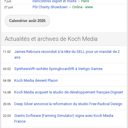
Rencontres esport et mixité
Paris
7 juil.
PGI Charity Showdown
Online - www
27 juil.
Calendrier août 2026
Actualités et archives de Koch Media
James Rebours reconduit à la tête du SELL pour un mandat de 2
11.02
ans
SynthesisVR rachète SpringboardVR à Vertigo Games
03.02
Koch Media devient Plaion
04.08
Koch Media acquiert le studio de développement français Digixart
16.08
Deep Silver annonce la reformation du studio Free Radical Design
20.05
Giants Software (Farming Simulator) signe avec Koch Media
22.03
France