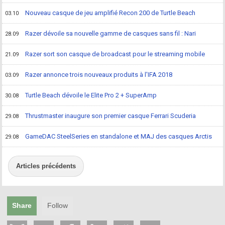
Nouveau casque de jeu amplifié Recon 200 de Turtle Beach
03.10
Razer dévoile sa nouvelle gamme de casques sans fil : Nari
28.09
Razer sort son casque de broadcast pour le streaming mobile
21.09
Razer annonce trois nouveaux produits à l'IFA 2018
03.09
Turtle Beach dévoile le Elite Pro 2 + SuperAmp
30.08
Thrustmaster inaugure son premier casque Ferrari Scuderia
29.08
GameDAC SteelSeries en standalone et MAJ des casques Arctis
29.08
Articles précédents
Share
Follow