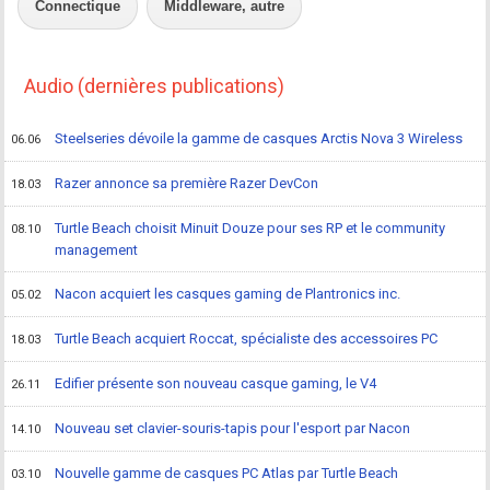
Connectique
Middleware, autre
Audio (dernières publications)
Steelseries dévoile la gamme de casques Arctis Nova 3 Wireless
06.06
Razer annonce sa première Razer DevCon
18.03
Turtle Beach choisit Minuit Douze pour ses RP et le community
08.10
management
Nacon acquiert les casques gaming de Plantronics inc.
05.02
Turtle Beach acquiert Roccat, spécialiste des accessoires PC
18.03
Edifier présente son nouveau casque gaming, le V4
26.11
Nouveau set clavier-souris-tapis pour l'esport par Nacon
14.10
Nouvelle gamme de casques PC Atlas par Turtle Beach
03.10