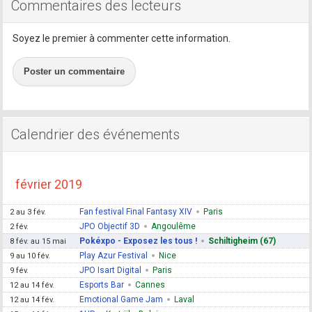
Commentaires des lecteurs
Soyez le premier à commenter cette information.
Poster un commentaire
Calendrier des événements
février 2019
Fan festival Final Fantasy XIV
Paris
2 au 3 fév.
JPO Objectif 3D
Angoulême
2 fév.
Pokéxpo - Exposez les tous !
Schiltigheim (67)
8 fév. au 15 mai
Play Azur Festival
Nice
9 au 10 fév.
JPO Isart Digital
Paris
9 fév.
Esports Bar
Cannes
12 au 14 fév.
Emotional Game Jam
Laval
12 au 14 fév.