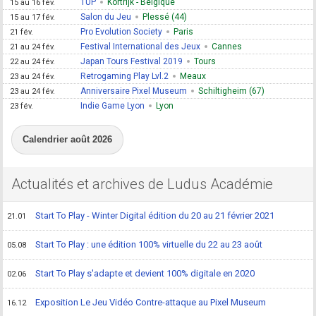
1UP
Kortrijk - Belgique
15 au 16 fév.
Salon du Jeu
Plessé (44)
15 au 17 fév.
Pro Evolution Society
Paris
21 fév.
Festival International des Jeux
Cannes
21 au 24 fév.
Japan Tours Festival 2019
Tours
22 au 24 fév.
Retrogaming Play Lvl.2
Meaux
23 au 24 fév.
Anniversaire Pixel Museum
Schiltigheim (67)
23 au 24 fév.
Indie Game Lyon
Lyon
23 fév.
Calendrier août 2026
Actualités et archives de Ludus Académie
Start To Play - Winter Digital édition du 20 au 21 février 2021
21.01
Start To Play : une édition 100% virtuelle du 22 au 23 août
05.08
Start To Play s'adapte et devient 100% digitale en 2020
02.06
Exposition Le Jeu Vidéo Contre-attaque au Pixel Museum
16.12