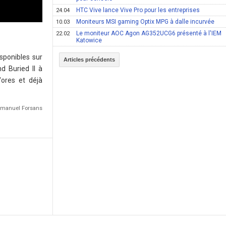
HTC Vive lance Vive Pro pour les entreprises
24.04
Moniteurs MSI gaming Optix MPG à dalle incurvée
10.03
Le moniteur AOC Agon AG352UCG6 présenté à l'IEM
22.02
Katowice
sponibles sur
Articles précédents
d Buried II à
'ores et déjà
Emmanuel Forsans