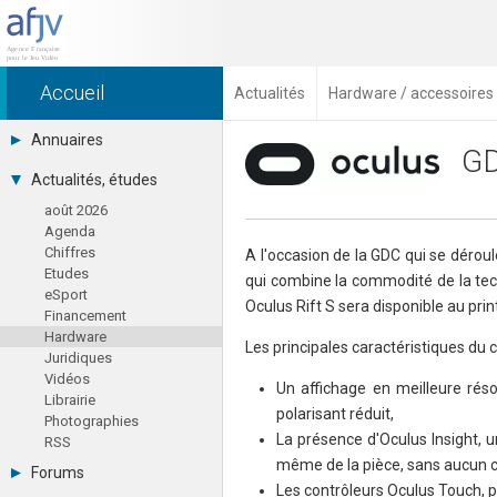
Accueil
Actualités
Hardware / accessoires
Annuaires
GD
Toutes les sociétés (691)
Actualités, études
Studios (418)
août 2026
Editeurs (49)
Agenda
Distributeurs (16)
Chiffres
Hard. / Accessoires (10)
A l'occasion de la GDC qui se dérou
Etudes
Middlewares (15)
qui combine la commodité de la tec
eSport
Prestataires (99)
Oculus Rift S sera disponible au pr
Financement
Assoc. / Syndicats (21)
Hardware
Formations / Ecoles (46)
Les principales caractéristiques du 
Juridiques
Presse spécialisée (17)
Vidéos
Un affichage en meilleure rés
Librairie
polarisant réduit,
Photographies
La présence d'Oculus Insight, u
RSS
même de la pièce, sans aucun c
Forums
Les contrôleurs Oculus Touch, p