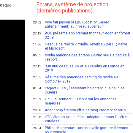
Ecrans, système de projection
casque,
(dernières publications)
Vive fait passer le LBE (Location Based
28.02
Entertainment) au niveau supérieur
AOC présente son premier moniteur Agon en format
22.12
32 : 9
Casque de réalité virtuelle Reverb G2 par HP, Valve
11.06
et Microsoft
Nvidia annonce des écrans G-Sync 360 Hz dédiés à
06.01
l'esport
330 000 casques VR et AR vendus en France en
22.11
2019
Résumé des annonces gaming de Nvidia au
27.05
Computex 2019
Project R.O.N., l'assistant holographique pour les
01.04
joueurs
Oculus Connect 5 : retour sur les annonces
27.09
majeures
Acer complète son offre gaming Predator et Nitro
29.08
HTC Vive coupe le câble : adaptateur sans fil "Vive
21.08
Wireless"
Philips Momentum : une nouvelle gamme d'écrans
24.04
pour console