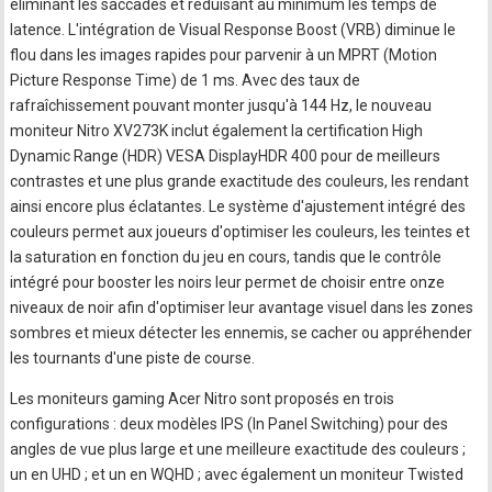
éliminant les saccades et réduisant au minimum les temps de
latence. L'intégration de Visual Response Boost (VRB) diminue le
flou dans les images rapides pour parvenir à un MPRT (Motion
Picture Response Time) de 1 ms. Avec des taux de
rafraîchissement pouvant monter jusqu'à 144 Hz, le nouveau
moniteur Nitro XV273K inclut également la certification High
Dynamic Range (HDR) VESA DisplayHDR 400 pour de meilleurs
contrastes et une plus grande exactitude des couleurs, les rendant
ainsi encore plus éclatantes. Le système d'ajustement intégré des
couleurs permet aux joueurs d'optimiser les couleurs, les teintes et
la saturation en fonction du jeu en cours, tandis que le contrôle
intégré pour booster les noirs leur permet de choisir entre onze
niveaux de noir afin d'optimiser leur avantage visuel dans les zones
sombres et mieux détecter les ennemis, se cacher ou appréhender
les tournants d'une piste de course.
Les moniteurs gaming Acer Nitro sont proposés en trois
configurations : deux modèles IPS (In Panel Switching) pour des
angles de vue plus large et une meilleure exactitude des couleurs ;
un en UHD ; et un en WQHD ; avec également un moniteur Twisted