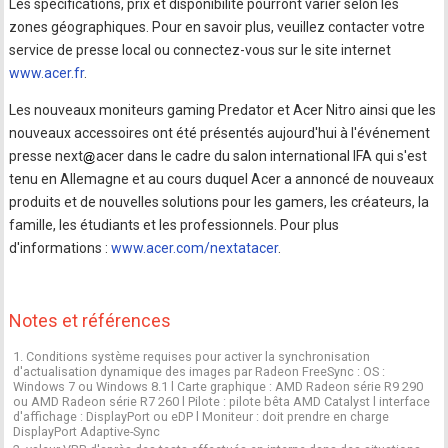
Les spécifications, prix et disponibilité pourront varier selon les
zones géographiques. Pour en savoir plus, veuillez contacter votre
service de presse local ou connectez-vous sur le site internet
www.acer.fr
.
Les nouveaux moniteurs gaming Predator et Acer Nitro ainsi que les
nouveaux accessoires ont été présentés aujourd'hui à l'événement
presse next
acer dans le cadre du salon international IFA qui s'est
tenu en Allemagne et au cours duquel Acer a annoncé de nouveaux
produits et de nouvelles solutions pour les gamers, les créateurs, la
famille, les étudiants et les professionnels. Pour plus
d'informations :
www.acer.com/nextatacer
.
Notes et références
1. Conditions système requises pour activer la synchronisation
d'actualisation dynamique des images par Radeon FreeSync : OS :
Windows 7 ou Windows 8.1 l Carte graphique : AMD Radeon série R9 290
ou AMD Radeon série R7 260 l Pilote : pilote bêta AMD Catalyst l interface
d'affichage : DisplayPort ou eDP l Moniteur : doit prendre en charge
DisplayPort Adaptive-Sync