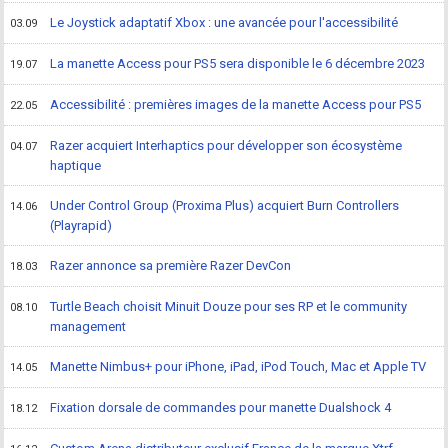
Le Joystick adaptatif Xbox : une avancée pour l'accessibilité
03.09
La manette Access pour PS5 sera disponible le 6 décembre 2023
19.07
Accessibilité : premières images de la manette Access pour PS5
22.05
Razer acquiert Interhaptics pour développer son écosystème
04.07
haptique
Under Control Group (Proxima Plus) acquiert Burn Controllers
14.06
(Playrapid)
Razer annonce sa première Razer DevCon
18.03
Turtle Beach choisit Minuit Douze pour ses RP et le community
08.10
management
Manette Nimbus+ pour iPhone, iPad, iPod Touch, Mac et Apple TV
14.05
Fixation dorsale de commandes pour manette Dualshock 4
18.12