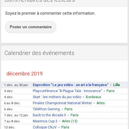
Soyez le premier à commenter cette information.
Poster un commentaire
Calendrier des événements
décembre 2019
Exposition "Le jeu vidéo : un art à la française"
Lille
1 déc. au 30 jan.
Playconférence "A Plague Tale : Innocence"
Paris
3 déc.
Start : les métiers du jeu vidéo
Bordeaux
4 déc.
Finales Championnat National Winter
Arles
6 au 8 déc.
Téléthon Gaming
Paris
6 déc.
Back to the Arcade II
Paris
7 déc. au 12 jan.
Maximus Cup 3
Arles (13)
7 au 8 déc.
Colloque CNJV
Paris
13 déc.