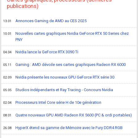
publications)
Annonces Gaming de AMD au CES 2025
13.01
Nouvelles cartes graphiques Nvidia GeForce RTX 50 Series chez
10.01
PNY
Nvidia lance la GeForce RTX 3090 Ti
04.04
Gaming : AMD dévoile ses cartes graphiques Radeon RX 6000
05.11
Nvidia présente les nouveaux GPU GeForce RTX série 30
02.09
Studios indépendants et Ray Tracing - Concours Nvidia
05.05
Processeurs Intel Core série H de 10e génération
02.04
Quatre nouveaux GPU AMD Radeon RX 5600 (PC & ordi portables)
08.01
HyperX étend sa gamme de Mémoire avec le Fury DDR4 RGB
26.08