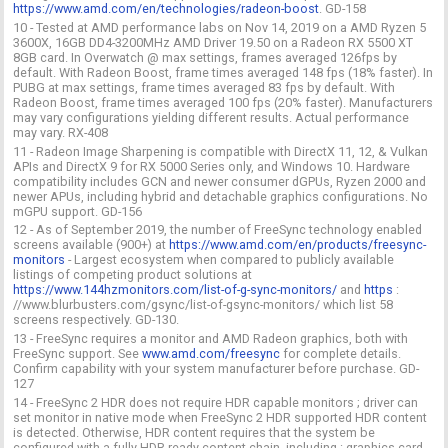
https://www.amd.com/en/technologies/radeon-boost
. GD-158
10 - Tested at AMD performance labs on Nov 14, 2019 on a AMD Ryzen 5
3600X, 16GB DD4-3200MHz AMD Driver 19.50 on a Radeon RX 5500 XT
8GB card. In Overwatch @ max settings, frames averaged 126fps by
default. With Radeon Boost, frame times averaged 148 fps (18% faster). In
PUBG at max settings, frame times averaged 83 fps by default. With
Radeon Boost, frame times averaged 100 fps (20% faster). Manufacturers
may vary configurations yielding different results. Actual performance
may vary. RX-408
11 - Radeon Image Sharpening is compatible with DirectX 11, 12, & Vulkan
APIs and DirectX 9 for RX 5000 Series only, and Windows 10. Hardware
compatibility includes GCN and newer consumer dGPUs, Ryzen 2000 and
newer APUs, including hybrid and detachable graphics configurations. No
mGPU support. GD-156
12 - As of September 2019, the number of FreeSync technology enabled
screens available (900+) at
https://www.amd.com/en/products/freesync-
monitors
- Largest ecosystem when compared to publicly available
listings of competing product solutions at
https://www.144hzmonitors.com/list-of-g-sync-monitors/
and
https
:
//www.blurbusters.com/gsync/list-of-gsync-monitors/ which list 58
screens respectively. GD-130.
13 - FreeSync requires a monitor and AMD Radeon graphics, both with
FreeSync support. See
www.amd.com/freesync
for complete details.
Confirm capability with your system manufacturer before purchase. GD-
127
14 - FreeSync 2 HDR does not require HDR capable monitors ; driver can
set monitor in native mode when FreeSync 2 HDR supported HDR content
is detected. Otherwise, HDR content requires that the system be
configured with a fully HDR-ready content chain, including : graphics card,