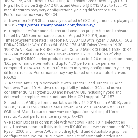
18362.175, AMD Driver 19.50. Using Assassins Creed Odyssey @ DX11
High, The Division 2 @ DX12 Ultra, and Gears 5 @ DX12 Ultra to test. PC
manufacturers may vary configurations yielding different results.
Performance may vary. RX-404
5 - November 2019 Steam survey reported 64.63% of gamers are playing at
1080p -
https://store.steampowered.com/hwsurvey/
6 - Graphics performance claims are based on pre-production hardware
tested by AMD performance labs on August 29, 2019, using
TimespySystems tested : Radeon RX 5500 4GB with Ryzen 7 3800X. 16GB
DDR4-3200MHz Win10 Pro x64 18362.175. AMD Driver Version 19.30-
190812n Vs Radeon RX 480 8GB with Core i7-5960X (3.0GHz) 16GB DDR4-
2666 MHz Win10 14393 AMD Driver version 16.10.1. The "
Navi
" chip
powering RX 5500 series products provides up to 1.2X more performance,
1.6x performance per watt, and up to 1.7X performance per area
compared to RX 480. PC manufacturers may vary configurations yielding
different results. Performance may vary based on use of latest drivers.
RX-382
7 - Radeon Anti-Lag is compatible with DirectX 9 and DirectX 11 APIs,
Windows 7 and 10. Hardware compatibility includes GCN and newer
consumer dGPUs Ryzen 2000 and newer APUs, including hybrid and
detachable graphics configurations. No mGPU support. GD-157
8 - Tested at AMD performance labs on Nov 14, 2019 on an AMD Ryzen 5
3600X, 16GB DD4-3200MHz AMD Driver 19.50 on a Radeon RX 5500 XT
8GB card. Manufacturers may vary configurations yielding different
results. Actual performance may vary. RX-409
9 - Radeon Boost is compatible with Windows 7 and 10 in select titles
only. Hardware compatibility includes RX 400 and newer consumer dGPUs,
Ryzen 2000 and newer APUs, including hybrid and detachable graphics
configurations. No mGPU support. For a list of compatible titles see