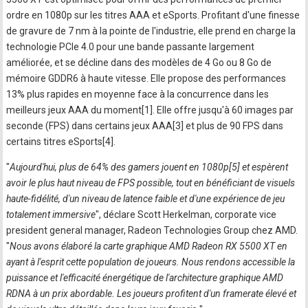
ordre en 1080p sur les titres AAA et eSports. Profitant d'une finesse
de gravure de 7 nm à la pointe de l'industrie, elle prend en charge la
technologie PCIe 4.0 pour une bande passante largement
améliorée, et se décline dans des modèles de 4 Go ou 8 Go de
mémoire GDDR6 à haute vitesse. Elle propose des performances
13% plus rapides en moyenne face à la concurrence dans les
meilleurs jeux AAA du moment[1]. Elle offre jusqu'à 60 images par
seconde (FPS) dans certains jeux AAA[3] et plus de 90 FPS dans
certains titres eSports[4].
"
Aujourd'hui, plus de 64% des gamers jouent en 1080p[5] et espèrent
avoir le plus haut niveau de FPS possible, tout en bénéficiant de visuels
haute-fidélité, d'un niveau de latence faible et d'une expérience de jeu
totalement immersive
", déclare Scott Herkelman, corporate vice
president general manager, Radeon Technologies Group chez AMD.
"
Nous avons élaboré la carte graphique AMD Radeon RX 5500 XT en
ayant à l'esprit cette population de joueurs. Nous rendons accessible la
puissance et l'efficacité énergétique de l'architecture graphique AMD
RDNA à un prix abordable. Les joueurs profitent d'un framerate élevé et