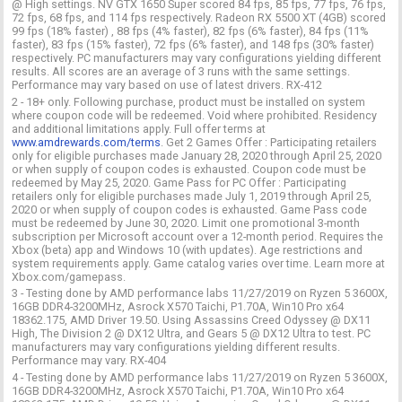
@ High settings. NV GTX 1650 Super scored 84 fps, 85 fps, 77 fps, 76 fps,
72 fps, 68 fps, and 114 fps respectively. Radeon RX 5500 XT (4GB) scored
99 fps (18% faster) , 88 fps (4% faster), 82 fps (6% faster), 84 fps (11%
faster), 83 fps (15% faster), 72 fps (6% faster), and 148 fps (30% faster)
respectively. PC manufacturers may vary configurations yielding different
results. All scores are an average of 3 runs with the same settings.
Performance may vary based on use of latest drivers. RX-412
2 - 18+ only. Following purchase, product must be installed on system
where coupon code will be redeemed. Void where prohibited. Residency
and additional limitations apply. Full offer terms at
www.amdrewards.com/terms
. Get 2 Games Offer : Participating retailers
only for eligible purchases made January 28, 2020 through April 25, 2020
or when supply of coupon codes is exhausted. Coupon code must be
redeemed by May 25, 2020. Game Pass for PC Offer : Participating
retailers only for eligible purchases made July 1, 2019 through April 25,
2020 or when supply of coupon codes is exhausted. Game Pass code
must be redeemed by June 30, 2020. Limit one promotional 3-month
subscription per Microsoft account over a 12-month period. Requires the
Xbox (beta) app and Windows 10 (with updates). Age restrictions and
system requirements apply. Game catalog varies over time. Learn more at
Xbox.com/gamepass.
3 - Testing done by AMD performance labs 11/27/2019 on Ryzen 5 3600X,
16GB DDR4-3200MHz, Asrock X570 Taichi, P1.70A, Win10 Pro x64
18362.175, AMD Driver 19.50. Using Assassins Creed Odyssey @ DX11
High, The Division 2 @ DX12 Ultra, and Gears 5 @ DX12 Ultra to test. PC
manufacturers may vary configurations yielding different results.
Performance may vary. RX-404
4 - Testing done by AMD performance labs 11/27/2019 on Ryzen 5 3600X,
16GB DDR4-3200MHz, Asrock X570 Taichi, P1.70A, Win10 Pro x64