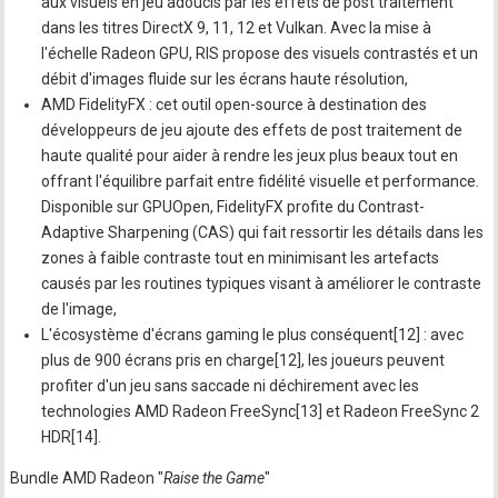
aux visuels en jeu adoucis par les effets de post traitement
dans les titres DirectX 9, 11, 12 et Vulkan. Avec la mise à
l'échelle Radeon GPU, RIS propose des visuels contrastés et un
débit d'images fluide sur les écrans haute résolution,
AMD FidelityFX : cet outil open-source à destination des
développeurs de jeu ajoute des effets de post traitement de
haute qualité pour aider à rendre les jeux plus beaux tout en
offrant l'équilibre parfait entre fidélité visuelle et performance.
Disponible sur GPUOpen, FidelityFX profite du Contrast-
Adaptive Sharpening (CAS) qui fait ressortir les détails dans les
zones à faible contraste tout en minimisant les artefacts
causés par les routines typiques visant à améliorer le contraste
de l'image,
L'écosystème d'écrans gaming le plus conséquent[12] : avec
plus de 900 écrans pris en charge[12], les joueurs peuvent
profiter d'un jeu sans saccade ni déchirement avec les
technologies AMD Radeon FreeSync[13] et Radeon FreeSync 2
HDR[14].
Bundle AMD Radeon "
Raise the Game
"