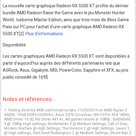
La nouvelle carte graphique Radeon RX 5500 XT profite du dernier
bundle AMD Radeon Raise the Game avec le jeu Monster Hunter
World : Iceborne Master Edition, ainsi que trois mois de Xbox Game
Pass sur PC pour l'achat d'une carte graphique AMD Radeon RX
5500 XT[2].
Plus d'informations
.
Disponibilité
Les cartes graphiques AMD Radeon RX 5500 XT sont disponibles à
partir d'aujourd'hui auprès des différents partenaires tels que
ASRock, Asus, Gigabyte, MSI, PowerColor, Sapphire et XFX, au prix
public conseillé de 169$.
Notes et références
1- Testing done by AMD performance labs 11/29/2019 on AMD Ryzen 5
3600X, 16GB DDR4-3200mhz, Asus X570 Crosshair, Win10 Pro X64 18362,
AMD Driver 19.50, NV Driver 441.41. All games tested at 1080p : Battlefield
5 @ 1080p High settings, Borderlands 3 @ Medium Settings, Call of Duty :
Modern Warfare @ High Settings, The Division 2 @ High Settings, Gears 5
@ High settings, Red Dead Redemption 2 @ Medium Settings, World War Z