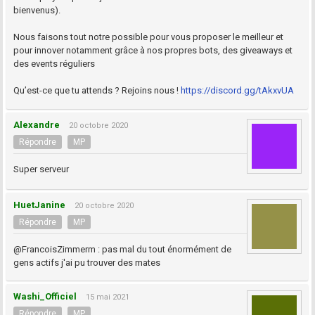
bienvenus).
Nous faisons tout notre possible pour vous proposer le meilleur et
pour innover notamment grâce à nos propres bots, des giveaways et
des events réguliers
Qu’est-ce que tu attends ? Rejoins nous !
https://discord.gg/tAkxvUA
Alexandre
20 octobre 2020
Répondre
MP
Super serveur
HuetJanine
20 octobre 2020
Répondre
MP
@FrancoisZimmerm : pas mal du tout énormément de
gens actifs j'ai pu trouver des mates
Washi_Officiel
15 mai 2021
Répondre
MP