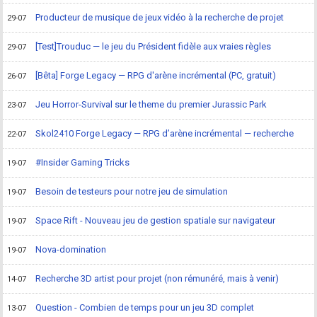
Producteur de musique de jeux vidéo à la recherche de projet
29-07
[Test]Trouduc — le jeu du Président fidèle aux vraies règles
29-07
[Bêta] Forge Legacy — RPG d'arène incrémental (PC, gratuit)
26-07
Jeu Horror-Survival sur le theme du premier Jurassic Park
23-07
Skol2410 Forge Legacy — RPG d’arène incrémental — recherche
22-07
#Insider Gaming Tricks
19-07
Besoin de testeurs pour notre jeu de simulation
19-07
Space Rift - Nouveau jeu de gestion spatiale sur navigateur
19-07
Nova-domination
19-07
Recherche 3D artist pour projet (non rémunéré, mais à venir)
14-07
Question - Combien de temps pour un jeu 3D complet
13-07