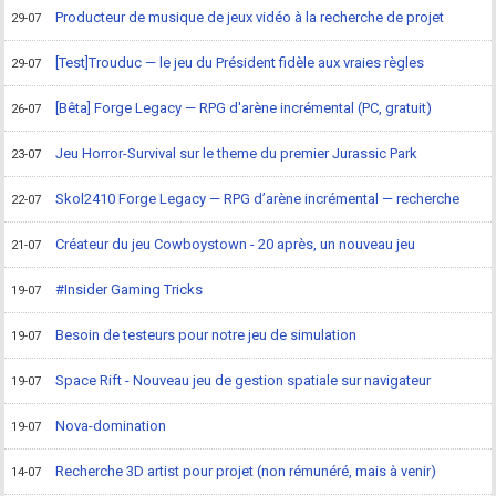
Producteur de musique de jeux vidéo à la recherche de projet
29-07
[Test]Trouduc — le jeu du Président fidèle aux vraies règles
29-07
[Bêta] Forge Legacy — RPG d'arène incrémental (PC, gratuit)
26-07
Jeu Horror-Survival sur le theme du premier Jurassic Park
23-07
Skol2410 Forge Legacy — RPG d’arène incrémental — recherche
22-07
Créateur du jeu Cowboystown - 20 après, un nouveau jeu
21-07
#Insider Gaming Tricks
19-07
Besoin de testeurs pour notre jeu de simulation
19-07
Space Rift - Nouveau jeu de gestion spatiale sur navigateur
19-07
Nova-domination
19-07
Recherche 3D artist pour projet (non rémunéré, mais à venir)
14-07