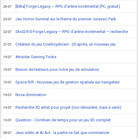
[Bêta] Forge Legacy — RPG d'arène incrémental (PC, gratuit)
26-07
Jeu Horror-Survival sur le theme du premier Jurassic Park
23-07
Skol2410 Forge Legacy — RPG d’arène incrémental — recherche
22-07
Créateur du jeu Cowboystown - 20 après, un nouveau jeu
21-07
#Insider Gaming Tricks
19-07
Besoin de testeurs pour notre jeu de simulation
19-07
Space Rift - Nouveau jeu de gestion spatiale sur navigateur
19-07
Nova-domination
19-07
Recherche 3D artist pour projet (non rémunéré, mais à venir)
14-07
Question - Combien de temps pour un jeu 3D complet
13-07
Jeux vidéo et AI Act : la partie ne fait que commencer
09-07