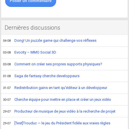
Poster un commentaire
Dernières discussions
Dong! Un puzzle game qui challenge vos réflexes
04-08
Evocity – MMO Social 3D
03-08
Comment on créer ses propres supports physiques?
03-08
Saga de fantasy cherche developpeurs
01-08
Redistribution gains en tant qu'éditeur à un développeur
31-07
Cherche équipe pour mettre en place et créer un jeux vidéo
30-07
Producteur de musique de jeux vidéo à la recherche de projet
29-07
[Test]Trouduc — le jeu du Président fidèle aux vraies règles
29-07