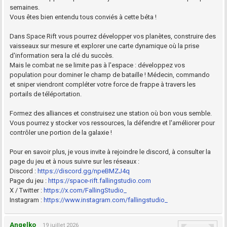
semaines.
Vous êtes bien entendu tous conviés à cette béta !
Dans Space Rift vous pourrez développer vos planètes, construire des
vaisseaux sur mesure et explorer une carte dynamique où la prise
d'information sera la clé du succès.
Mais le combat ne se limite pas à l'espace : développez vos
population pour dominer le champ de bataille ! Médecin, commando
et sniper viendront compléter votre force de frappe à travers les
portails de téléportation.
Formez des alliances et construisez une station où bon vous semble.
Vous pourrez y stocker vos ressources, la défendre et l'améliorer pour
contrôler une portion de la galaxie !
Pour en savoir plus, je vous invite à rejoindre le discord, à consulter la
page du jeu et à nous suivre sur les réseaux :
Discord :
https://discord.gg/npeBMZJ4q
Page du jeu :
https://space-rift.fallingstudio.com
X / Twitter :
https://x.com/FallingStudio_
Instagram :
https://www.instagram.com/fallingstudio_
Angelko
19 juillet 2026