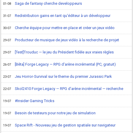
Saga de fantasy cherche developpeurs
01-08
Redistribution gains en tant qu'éditeur à un développeur
31-07
Cherche équipe pour mettre en place et créer un jeux vidéo
30-07
Producteur de musique de jeux vidéo à la recherche de projet
29-07
[Test]Trouduc — le jeu du Président fidèle aux vraies règles
29-07
[Bêta] Forge Legacy — RPG d'arène incrémental (PC, gratuit)
26-07
Jeu Horror-Survival sur le theme du premier Jurassic Park
23-07
Skol2410 Forge Legacy — RPG d’arène incrémental — recherche
22-07
#Insider Gaming Tricks
19-07
Besoin de testeurs pour notre jeu de simulation
19-07
Space Rift - Nouveau jeu de gestion spatiale sur navigateur
19-07