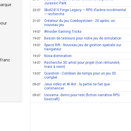
Jurassic Park
 marque
Skol2410 Forge Legacy — RPG d’arène incrémental
22-07
— recherche
Créateur du jeu Cowboystown - 20 après, un
21-07
pour
nouveau jeu
#Insider Gaming Tricks
19-07
Besoin de testeurs pour notre jeu de simulation
19-07
Space Rift - Nouveau jeu de gestion spatiale sur
19-07
navigateur
Nova-domination
19-07
 franc
Recherche 3D artist pour projet (non rémunéré,
14-07
mais à venir)
Question - Combien de temps pour un jeu 3D
13-07
complet
Jeux vidéo et AI Act : la partie ne fait que
09-07
commencer
Uxisama: demo pour test (fiction narrative RPG
09-07
lovecraft)