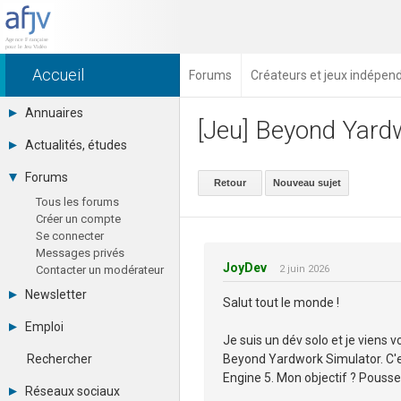
Accueil
Forums
Créateurs et jeux indépen
Annuaires
[Jeu] Beyond Yardw
Toutes les sociétés (691)
Actualités, études
Studios (418)
août 2026
Editeurs (49)
Forums
Retour
Nouveau sujet
Agenda
Distributeurs (16)
Tous les forums
Chiffres
Hard. / Accessoires (10)
Créer un compte
Etudes
Middlewares (15)
Se connecter
eSport
Prestataires (99)
Messages privés
Financement
Assoc. / Syndicats (21)
JoyDev
Contacter un modérateur
2 juin 2026
Hardware
Formations / Ecoles (46)
Juridiques
Presse spécialisée (17)
Newsletter
Salut tout le monde !
Vidéos
Archives
Librairie
Emploi
Abonnement
Je suis un dév solo et je viens 
Photographies
Consulter les annonces
RSS
Beyond Yardwork Simulator. C'es
Rechercher
Déposer une annonce
Engine 5. Mon objectif ? Pousser
Observatoire de l'emploi
Réseaux sociaux