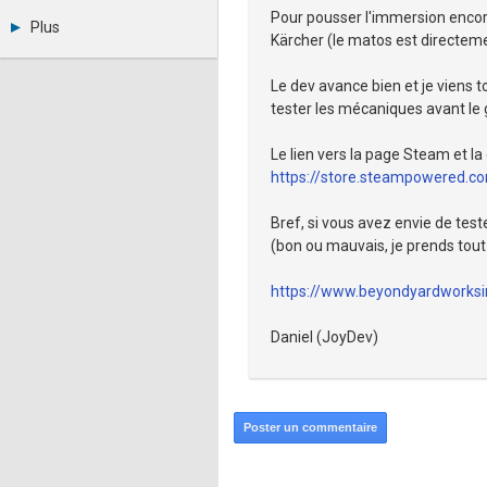
Métiers et compétences
Pour pousser l'immersion encore
Twitter
Plus
Youtube
Kärcher (le matos est directeme
Annonceurs
LinkedIn
Statistiques
Facebook
Le dev avance bien et je viens t
Plan du site
Instagram
tester les mécaniques avant le 
Sitemap XML
Pinterest
Ping Awards
Le lien vers la page Steam et l
A propos
https://store.steampowered
Mentions légales
Bref, si vous avez envie de test
(bon ou mauvais, je prends tout
https://www.beyondyardworksi
Daniel (JoyDev)
Poster un commentaire