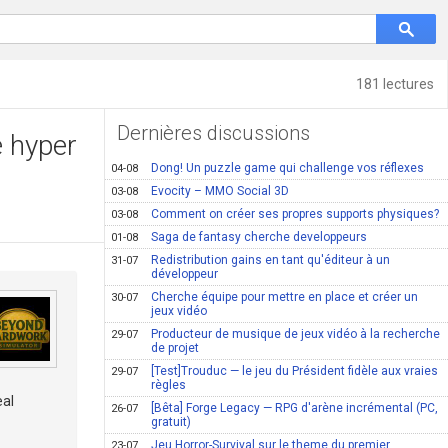
181 lectures
Dernières discussions
e hyper
Dong! Un puzzle game qui challenge vos réflexes
04-08
Evocity – MMO Social 3D
03-08
Comment on créer ses propres supports physiques?
03-08
Saga de fantasy cherche developpeurs
01-08
Redistribution gains en tant qu'éditeur à un
31-07
développeur
Cherche équipe pour mettre en place et créer un
30-07
jeux vidéo
Producteur de musique de jeux vidéo à la recherche
29-07
de projet
[Test]Trouduc — le jeu du Président fidèle aux vraies
29-07
règles
eal
[Bêta] Forge Legacy — RPG d'arène incrémental (PC,
26-07
gratuit)
Jeu Horror-Survival sur le theme du premier
23-07