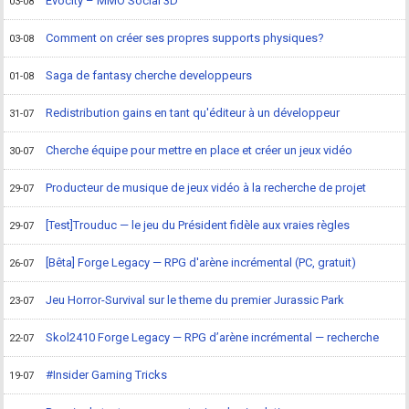
Evocity – MMO Social 3D
03-08
Comment on créer ses propres supports physiques?
03-08
Saga de fantasy cherche developpeurs
01-08
Redistribution gains en tant qu'éditeur à un développeur
31-07
Cherche équipe pour mettre en place et créer un jeux vidéo
30-07
Producteur de musique de jeux vidéo à la recherche de projet
29-07
[Test]Trouduc — le jeu du Président fidèle aux vraies règles
29-07
[Bêta] Forge Legacy — RPG d'arène incrémental (PC, gratuit)
26-07
Jeu Horror-Survival sur le theme du premier Jurassic Park
23-07
Skol2410 Forge Legacy — RPG d’arène incrémental — recherche
22-07
#Insider Gaming Tricks
19-07