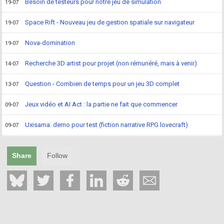
Besoin de testeurs pour notre jeu de simulation
19-07
Space Rift - Nouveau jeu de gestion spatiale sur navigateur
19-07
Nova-domination
19-07
Recherche 3D artist pour projet (non rémunéré, mais à venir)
14-07
Question - Combien de temps pour un jeu 3D complet
13-07
Jeux vidéo et AI Act : la partie ne fait que commencer
09-07
Uxisama: demo pour test (fiction narrative RPG lovecraft)
09-07
Share
Follow