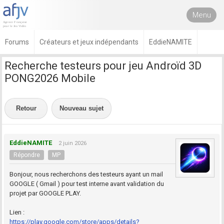
Menu
Forums
Créateurs et jeux indépendants
EddieNAMITE
Recherche testeurs pour jeu Androïd 3D
PONG2026 Mobile
Retour
Nouveau sujet
EddieNAMITE
2 juin 2026
Répondre
MP
Bonjour, nous recherchons des testeurs ayant un mail
GOOGLE ( Gmail ) pour test interne avant validation du
projet par GOOGLE PLAY.
Lien :
https://play.google.com/store/apps/details?