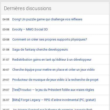
Dernières discussions
Dong! Un puzzle game qui challenge vos réflexes
04-08
Evocity – MMO Social 3D
03-08
Comment on créer ses propres supports physiques?
03-08
Saga de fantasy cherche developpeurs
01-08
Redistribution gains en tant qu'éditeur à un développeur
31-07
Cherche équipe pour mettre en place et créer un jeux vidéo
30-07
Producteur de musique de jeux vidéo à la recherche de projet
29-07
[Test]Trouduc — le jeu du Président fidèle aux vraies règles
29-07
[Bêta] Forge Legacy — RPG d'arène incrémental (PC, gratuit)
26-07
Jeu Horror-Survival sur le theme du premier Jurassic Park