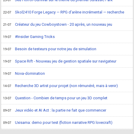
23-07
Skol2410 Forge Legacy — RPG d’arène incrémental — recherche
22-07
Créateur du jeu Cowboystown - 20 après, un nouveau jeu
21-07
#Insider Gaming Tricks
19-07
Besoin de testeurs pour notre jeu de simulation
19-07
Space Rift - Nouveau jeu de gestion spatiale sur navigateur
19-07
Nova-domination
19-07
Recherche 3D artist pour projet (non rémunéré, mais à venir)
14-07
Question - Combien de temps pour un jeu 3D complet
13-07
Jeux vidéo et AI Act : la partie ne fait que commencer
09-07
Uxisama: demo pour test (fiction narrative RPG lovecraft)
09-07