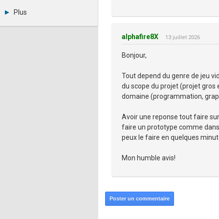
Métiers et compétences
Twitter
Plus
Youtube
Annonceurs
LinkedIn
Statistiques
Facebook
alphafire8X
13 juillet 2026
Plan du site
Instagram
Sitemap XML
Pinterest
Bonjour,
Ping Awards
A propos
Tout depend du genre de jeu vid
Mentions légales
du scope du projet (projet gros
domaine (programmation, graphi
Avoir une reponse tout faire sur
faire un prototype comme dans l
peux le faire en quelques minut
Mon humble avis!
Poster un commentaire