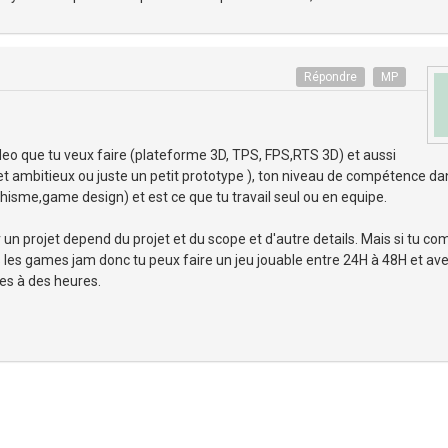
Répondre
MP
eo que tu veux faire (plateforme 3D, TPS, FPS,RTS 3D) et aussi
 et ambitieux ou juste un petit prototype ), ton niveau de compétence da
sme,game design) et est ce que tu travail seul ou en equipe.
 un projet depend du projet et du scope et d'autre details. Mais si tu co
es games jam donc tu peux faire un jeu jouable entre 24H à 48H et avec
es à des heures.