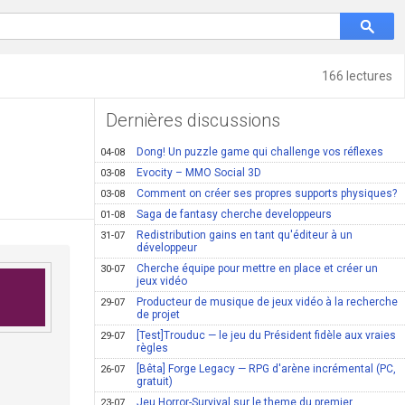
166 lectures
Dernières discussions
Dong! Un puzzle game qui challenge vos réflexes
04-08
Evocity – MMO Social 3D
03-08
Comment on créer ses propres supports physiques?
03-08
Saga de fantasy cherche developpeurs
01-08
Redistribution gains en tant qu'éditeur à un
31-07
développeur
Cherche équipe pour mettre en place et créer un
30-07
jeux vidéo
Producteur de musique de jeux vidéo à la recherche
29-07
de projet
[Test]Trouduc — le jeu du Président fidèle aux vraies
29-07
règles
[Bêta] Forge Legacy — RPG d'arène incrémental (PC,
26-07
gratuit)
Jeu Horror-Survival sur le theme du premier
23-07