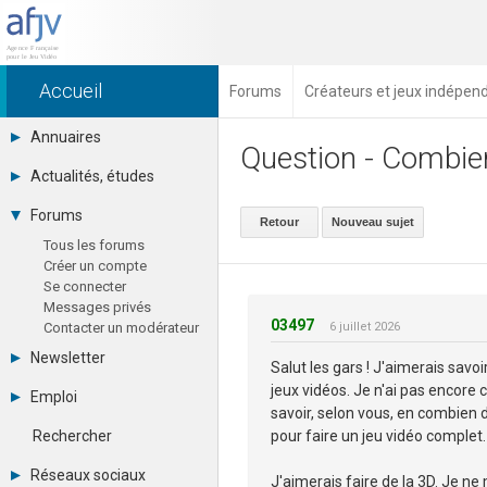
Accueil
Forums
Créateurs et jeux indépen
Annuaires
Question - Combie
Toutes les sociétés (691)
Actualités, études
Studios (418)
août 2026
Editeurs (49)
Forums
Retour
Nouveau sujet
Agenda
Distributeurs (16)
Tous les forums
Chiffres
Hard. / Accessoires (10)
Créer un compte
Etudes
Middlewares (15)
Se connecter
eSport
Prestataires (99)
Messages privés
Financement
Assoc. / Syndicats (21)
03497
Contacter un modérateur
6 juillet 2026
Hardware
Formations / Ecoles (46)
Juridiques
Presse spécialisée (17)
Newsletter
Salut les gars ! J'aimerais sa
Vidéos
Archives
jeux vidéos. Je n'ai pas encor
Librairie
Emploi
Abonnement
savoir, selon vous, en combien 
Photographies
Consulter les annonces
RSS
pour faire un jeu vidéo complet.
Rechercher
Déposer une annonce
Observatoire de l'emploi
Réseaux sociaux
J'aimerais faire de la 3D. Je ne