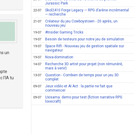
Jurassic Park
Skol2410 Forge Legacy — RPG d’arène incrémental
22-07
— recherche
Créateur du jeu Cowboystown - 20 après, un
21-07
nouveau jeu
#Insider Gaming Tricks
19-07
Besoin de testeurs pour notre jeu de simulation
19-07
Space Rift - Nouveau jeu de gestion spatiale sur
19-07
navigateur
ns un
Nova-domination
19-07
Recherche 3D artist pour projet (non rémunéré,
14-07
mais à venir)
mpte
Question - Combien de temps pour un jeu 3D
13-07
 l'IA tu
complet
Jeux vidéo et AI Act : la partie ne fait que
09-07
commencer
Uxisama: demo pour test (fiction narrative RPG
09-07
lovecraft)