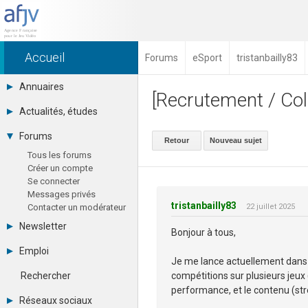
Accueil
Forums
eSport
tristanbailly83
Annuaires
[Recrutement / Col
Toutes les sociétés (691)
Actualités, études
Studios (418)
août 2026
Editeurs (49)
Forums
Retour
Nouveau sujet
Agenda
Distributeurs (16)
Tous les forums
Chiffres
Hard. / Accessoires (10)
Créer un compte
Etudes
Middlewares (15)
Se connecter
eSport
Prestataires (99)
Messages privés
Financement
Assoc. / Syndicats (21)
tristanbailly83
Contacter un modérateur
22 juillet 2025
Hardware
Formations / Ecoles (46)
Juridiques
Presse spécialisée (17)
Newsletter
Bonjour à tous,
Vidéos
Archives
Librairie
Emploi
Abonnement
Je me lance actuellement dans l
Photographies
Consulter les annonces
RSS
compétitions sur plusieurs jeu
Rechercher
Déposer une annonce
performance, et le contenu (stre
Observatoire de l'emploi
Réseaux sociaux