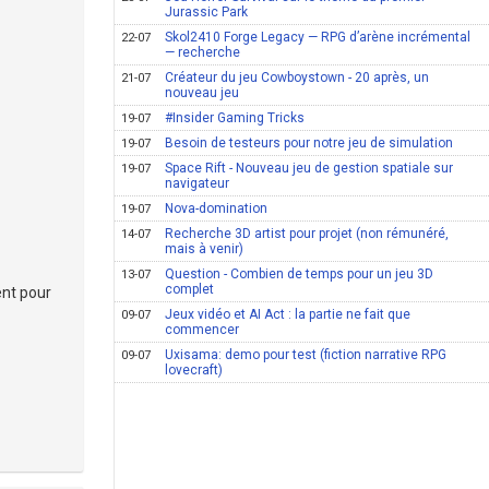
Jurassic Park
Skol2410 Forge Legacy — RPG d’arène incrémental
22-07
— recherche
Créateur du jeu Cowboystown - 20 après, un
21-07
nouveau jeu
#Insider Gaming Tricks
19-07
Besoin de testeurs pour notre jeu de simulation
19-07
Space Rift - Nouveau jeu de gestion spatiale sur
19-07
navigateur
Nova-domination
19-07
Recherche 3D artist pour projet (non rémunéré,
14-07
mais à venir)
Question - Combien de temps pour un jeu 3D
13-07
complet
ent pour
Jeux vidéo et AI Act : la partie ne fait que
09-07
commencer
Uxisama: demo pour test (fiction narrative RPG
09-07
lovecraft)