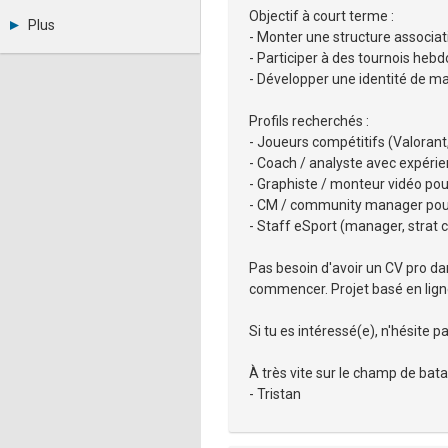
Métiers et compétences
Objectif à court terme :
Twitter
Plus
Youtube
- Monter une structure associat
Annonceurs
LinkedIn
- Participer à des tournois heb
Statistiques
Facebook
- Développer une identité de mar
Plan du site
Instagram
Sitemap XML
Pinterest
Profils recherchés :
Ping Awards
- Joueurs compétitifs (Valorant,
A propos
- Coach / analyste avec expéri
Mentions légales
- Graphiste / monteur vidéo po
- CM / community manager pour
- Staff eSport (manager, strat ca
Pas besoin d'avoir un CV pro dan
commencer. Projet basé en lign
Si tu es intéressé(e), n'hésite
À très vite sur le champ de batai
- Tristan