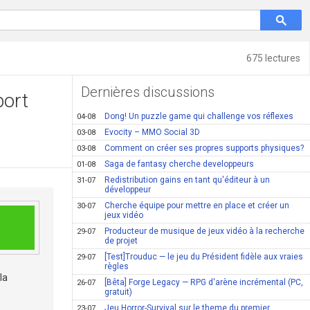
675 lectures
Dernières discussions
port
Dong! Un puzzle game qui challenge vos réflexes
04-08
Evocity – MMO Social 3D
03-08
Comment on créer ses propres supports physiques?
03-08
Saga de fantasy cherche developpeurs
01-08
Redistribution gains en tant qu'éditeur à un
31-07
développeur
Cherche équipe pour mettre en place et créer un
30-07
jeux vidéo
Producteur de musique de jeux vidéo à la recherche
29-07
de projet
[Test]Trouduc — le jeu du Président fidèle aux vraies
29-07
règles
la
[Bêta] Forge Legacy — RPG d'arène incrémental (PC,
26-07
gratuit)
Jeu Horror-Survival sur le theme du premier
23-07