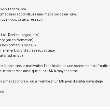
ive puis semi-pro.
domadaires et construire une image solide en ligne.
que (logo, visuels, réseaux).
 LoL, Rocket League, etc.)
ence (ou en formation)
ur nos contenus réseaux
 animer Discord et réseaux sociaux
ller, admins...)
s le domaine, la motivation, l'implication et une bonne mentalité suffis
e, mais on vise aussi quelques LAN à moyen terme.
 pas à me répondre ici ou à m'envoyer un MP pour discuter davantage.
lle