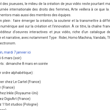
t des joueuses, le milieu de la création de jeux vidéo reste pourtant m
rnée internationale des droits des femmes, Arte veillera à ce que la p
s mentors mais aussi des membres des équipes.
n plein : faire émerger la création, la soutenir et la transmettre à diffé
numérique axé sur la création et l'innovation. À ce titre, la chaîne fr
diteur d'oeuvres interactives et jeux vidéo, riche d'un catalogue d
e et narrative, avec notamment Type : Rider, Homo Machina, Vandals, T
Vectronom.
, mardi 7 janvier ici
 6 mars (soir)
ets : dimanche 8 mars en soirée
 ordre alphabétique) :
er chez Le Cartel (France)
r (France)
chez Inkle (Royaume-Uni)
z DigixArt (France)
z 11bit studios (Pologne)