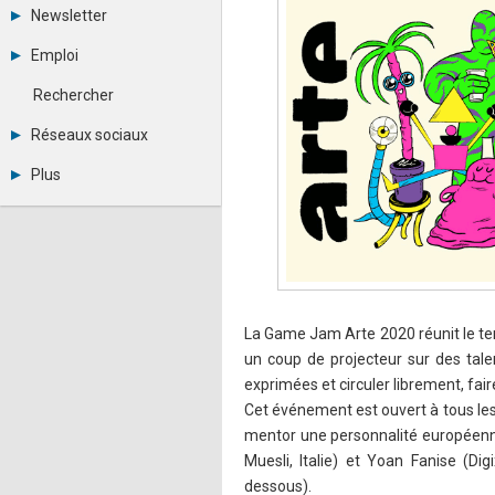
Tous les forums
Newsletter
Créer un compte
Archives
Se connecter
Emploi
Abonnement
Messages privés
Consulter les annonces
Contacter un modérateur
Rechercher
Déposer une annonce
Observatoire de l'emploi
Réseaux sociaux
Métiers et compétences
Twitter
Plus
Youtube
Annonceurs
LinkedIn
Statistiques
Facebook
Plan du site
Instagram
Sitemap XML
Pinterest
Ping Awards
A propos
Mentions légales
La Game Jam Arte 2020 réunit le tem
un coup de projecteur sur des tale
exprimées et circuler librement, fa
Cet événement est ouvert à tous le
mentor une personnalité européenne 
Muesli, Italie) et Yoan Fanise (Di
dessous).