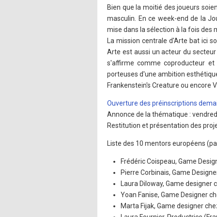
Bien que la moitié des joueurs soien
masculin. En ce week-end de la Jou
mise dans la sélection à la fois de
La mission centrale d'Arte bat ici so
Arte est aussi un acteur du secteur 
s'affirme comme coproducteur et é
porteuses d'une ambition esthétiqu
Frankenstein's Creature ou encore 
Ouverture des préinscriptions demain
Annonce de la thématique : vendredi
Restitution et présentation des proj
Liste des 10 mentors européens (par
Frédéric Coispeau, Game Design
Pierre Corbinais, Game Designe
Laura Diloway, Game designer 
Yoan Fanise, Game Designer che
Marta Fijak, Game designer che