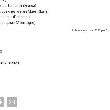
ance)
chez Tamanoir (France)
stique chez We are Muesli (Italie)
rtistique (Danemark)
 Ludopium (Allemagne)
Publié le 6 janvier 2020 par 
s
 information.