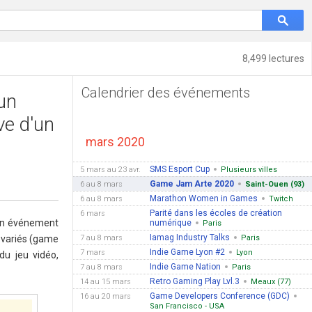
8,499 lectures
Calendrier des événements
un
ve d'un
mars 2020
SMS Esport Cup
5 mars au 23 avr.
Plusieurs villes
Game Jam Arte 2020
6 au 8 mars
Saint-Ouen (93)
Marathon Women in Games
6 au 8 mars
Twitch
Parité dans les écoles de création
6 mars
 un événement
numérique
Paris
Iamag Industry Talks
 variés (game
7 au 8 mars
Paris
Indie Game Lyon #2
7 mars
Lyon
du jeu vidéo,
Indie Game Nation
7 au 8 mars
Paris
Retro Gaming Play Lvl.3
14 au 15 mars
Meaux (77)
Game Developers Conference (GDC)
16 au 20 mars
San Francisco - USA