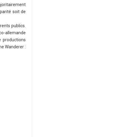
ajoritairement
arité soit de
rents publics.
anco-allemande
e productions
he Wanderer :