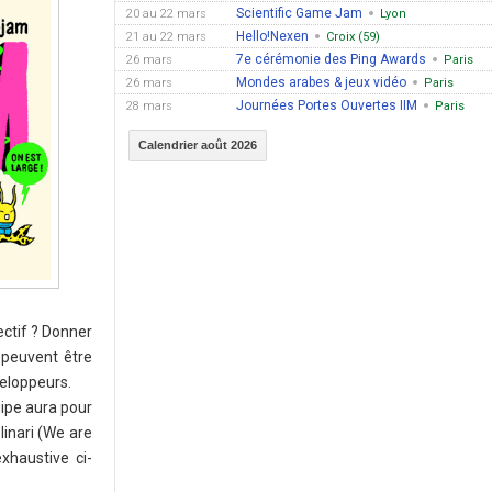
Scientific Game Jam
20 au 22 mars
Lyon
Hello!Nexen
21 au 22 mars
Croix (59)
7e cérémonie des Ping Awards
26 mars
Paris
Mondes arabes & jeux vidéo
26 mars
Paris
Journées Portes Ouvertes IIM
28 mars
Paris
Calendrier août 2026
ectif ? Donner
 peuvent être
veloppeurs.
ipe aura pour
linari (We are
xhaustive ci-