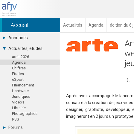
Accueil
Actualités
Agenda
édition du 6 
Annuaires
Ar
Toutes les sociétés (691)
Actualités, études
we
Studios (418)
août 2026
Editeurs (49)
je
Agenda
Distributeurs (16)
Chiffres
Hard. / Accessoires (10)
Etudes
Middlewares (15)
Du 
eSport
Prestataires (99)
Financement
Assoc. / Syndicats (21)
Hardware
Formations / Ecoles (46)
Après avoir accompagné le lanceme
Juridiques
Presse spécialisée (17)
Vidéos
consacré à la création de jeux vid
Librairie
designer, graphiste, développeur, 
Photographies
imagineront en 2 jours un prototype 
RSS
Forums