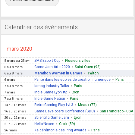
Calendrier des événements
mars 2020
SMS Esport Cup
Plusieurs villes
5 mars au 23 avr.
Game Jam Arte 2020
Saint-Ouen (93)
6 au 8 mars
Marathon Women in Games
Twitch
6 au 8 mars
Parité dans les écoles de création numérique
Paris
6 mars
Iamag Industry Talks
Paris
7 au 8 mars
Indie Game Lyon #2
Lyon
7 mars
Indie Game Nation
Paris
7 au 8 mars
Retro Gaming Play Lvl.3
Meaux (77)
14 au 15 mars
Game Developers Conference (GDC)
San Francisco - USA
16 au 20 mars
Scientific Game Jam
Lyon
20 au 22 mars
Hello!Nexen
Croix (59)
21 au 22 mars
7e cérémonie des Ping Awards
Paris
26 mars