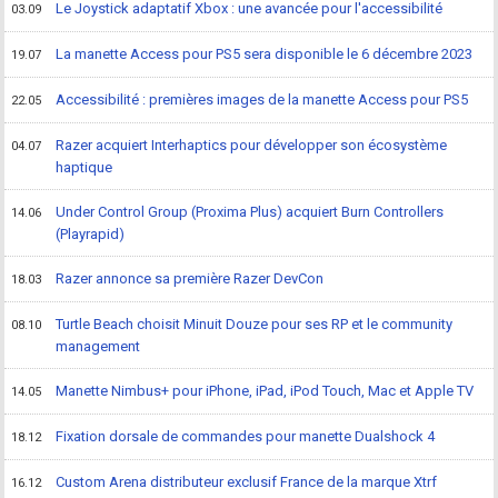
Le Joystick adaptatif Xbox : une avancée pour l'accessibilité
03.09
La manette Access pour PS5 sera disponible le 6 décembre 2023
19.07
Accessibilité : premières images de la manette Access pour PS5
22.05
Razer acquiert Interhaptics pour développer son écosystème
04.07
haptique
Under Control Group (Proxima Plus) acquiert Burn Controllers
14.06
(Playrapid)
Razer annonce sa première Razer DevCon
18.03
Turtle Beach choisit Minuit Douze pour ses RP et le community
08.10
management
Manette Nimbus+ pour iPhone, iPad, iPod Touch, Mac et Apple TV
14.05
Fixation dorsale de commandes pour manette Dualshock 4
18.12
Custom Arena distributeur exclusif France de la marque Xtrf
16.12