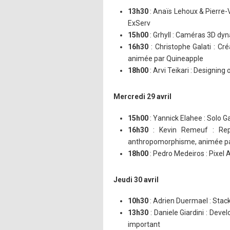
13h30
: Anaïs Lehoux & Pierre-V
ExServ
15h00
: Grhyll : Caméras 3D d
16h30
: Christophe Galati : Cr
animée par Quineapple
18h00
: Arvi Teikari : Designin
Mercredi 29 avril
15h00
: Yannick Elahee : Solo G
16h30
: Kevin Remeuf : Repré
anthropomorphisme, animée p
18h00
: Pedro Medeiros : Pixel 
Jeudi 30 avril
10h30
: Adrien Duermael : Stac
13h30
: Daniele Giardini : Deve
important