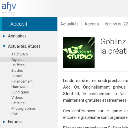
Accueil
Actualités
Agenda
édition du 22
Annuaires
Goblinz 
Toutes les sociétés (691)
Actualités, études
la créat
Studios (418)
août 2026
Editeurs (49)
Agenda
Distributeurs (16)
Chiffres
Hard. / Accessoires (10)
Etudes
Middlewares (15)
eSport
Prestataires (99)
Lundi, mardi et mercredi prochain au
Financement
Assoc. / Syndicats (21)
Hardware
Add On. Originellement prévu
Formations / Ecoles (46)
Juridiques
Presse spécialisée (17)
Stunfest, le confinement a fai
Vidéos
maintenant gratuites et streamées e
Librairie
Photographies
Ces conférences sur le game de
RSS
encore le graphisme sont organisé
Forums