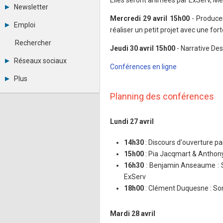
Elles seront animées par ExServ, Mer
Tous les forums
Newsletter
Créer un compte
Mercredi 29 avril 15h00
- Produce
Archives
Se connecter
Emploi
réaliser un petit projet avec une for
Abonnement
Messages privés
Consulter les annonces
Contacter un modérateur
Rechercher
Déposer une annonce
Jeudi 30 avril 15h00
- Narrative De
Observatoire de l'emploi
Réseaux sociaux
Conférences en ligne
Métiers et compétences
Twitter
Plus
Youtube
Annonceurs
LinkedIn
Planning des conférences
Statistiques
Facebook
Plan du site
Instagram
Sitemap XML
Lundi 27 avril
Pinterest
Ping Awards
A propos
14h30
: Discours d'ouverture p
Mentions légales
15h00
: Pia Jacqmart & Anthony 
16h30
: Benjamin Anseaume : Se
ExServ
18h00
: Clément Duquesne : So
Mardi 28 avril