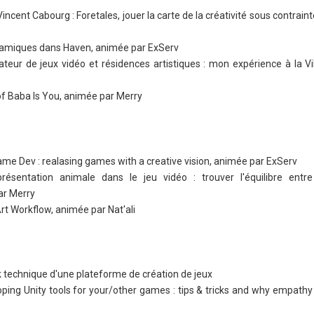
incent Cabourg : Foretales, jouer la carte de la créativité sous contrain
ynamiques dans Haven, animée par ExServ
éateur de jeux vidéo et résidences artistiques : mon expérience à la V
g of Baba Is You, animée par Merry
ame Dev : realasing games with a creative vision, animée par ExServ
sentation animale dans le jeu vidéo : trouver l'équilibre entre
ar Merry
Art Workflow, animée par Nat'ali
k technique d'une plateforme de création de jeux
loping Unity tools for your/other games : tips & tricks and why empathy 