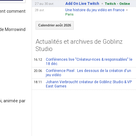
Add On Live Twitch
27 au 30 avr.
Twitch - Online
Une histoire du jeu vidéo en France
28 avr.
mment comment
Paris
Calendrier août 2026
 de Morrowind
Actualités et archives de Goblinz
Studio
Conférences live "Créateur-rices & responsables" le
16.12
18 déc.
Conférence Pixel : Les dessous de la création d'un
20.06
jeu vidéo
Johann Verbroucht créateur de Goblinz Studio & VP
18.11
East Games
i, animée par