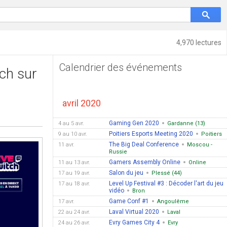
4,970 lectures
Calendrier des événements
tch sur
avril 2020
Gaming Gen 2020
4 au 5 avr.
Gardanne (13)
Poitiers Esports Meeting 2020
9 au 10 avr.
Poitiers
The Big Deal Conference
11 avr.
Moscou -
Russie
Gamers Assembly Online
11 au 13 avr.
Online
Salon du jeu
17 au 19 avr.
Plessé (44)
Level Up Festival #3 : Décoder l'art du jeu
17 au 18 avr.
vidéo
Bron
Game Conf #1
17 avr.
Angoulême
Laval Virtual 2020
22 au 24 avr.
Laval
Evry Games City 4
24 au 26 avr.
Evry