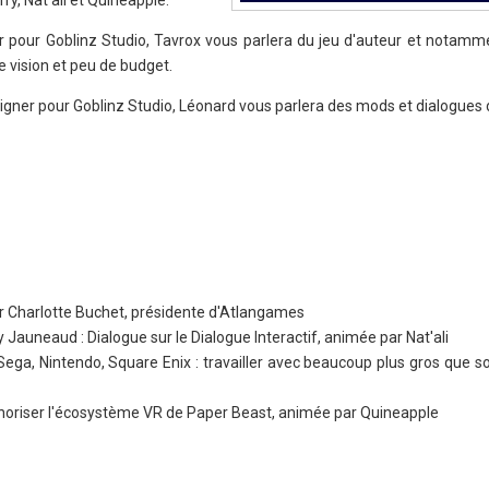
ry, Nat'ali et Quineapple.
r pour Goblinz Studio, Tavrox vous parlera du jeu d'auteur et nota
te vision et peu de budget.
signer pour Goblinz Studio, Léonard vous parlera des mods et dialogues
ar Charlotte Buchet, présidente d'Atlangames
Jauneaud : Dialogue sur le Dialogue Interactif, animée par Nat'ali
ga, Nintendo, Square Enix : travailler avec beaucoup plus gros que so
noriser l'écosystème VR de Paper Beast, animée par Quineapple