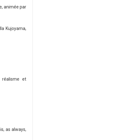
te, animée par
illa Kujoyama,
 réalisme et
is, as always,