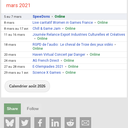
mars 2021
SpeeDons
Online
5 au 7 mars
Live caritatif Women in Games France
Online
8 mars
Chill & Game Jam
Online
8 mars au 17 avr.
Journée Relance Export Industries Culturelles et Créatives
11 au 16 mars
Online
RGPD de l'audio : Le cheval de Troie des jeux vidéo
18 mars
Online
Haven Virtual Concert par Danger
Online
20 mars
AG French Direct
Online
24 mars
E-Olempiades 2021
Online
27 au 28 mars
Science X Games
Online
29 mars au 1 avr.
Calendrier août 2026
Share
Follow