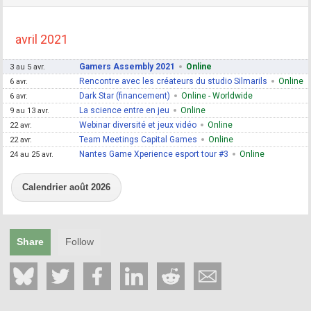
avril 2021
Gamers Assembly 2021
Online
3 au 5 avr.
Rencontre avec les créateurs du studio Silmarils
Online
6 avr.
Dark Star (financement)
Online - Worldwide
6 avr.
La science entre en jeu
Online
9 au 13 avr.
Webinar diversité et jeux vidéo
Online
22 avr.
Team Meetings Capital Games
Online
22 avr.
Nantes Game Xperience esport tour #3
Online
24 au 25 avr.
Calendrier août 2026
Share
Follow