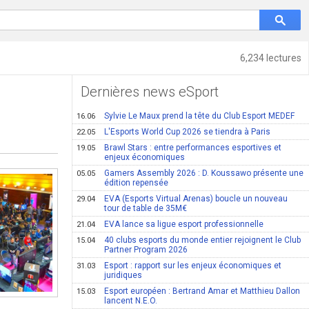
6,234 lectures
Dernières news eSport
Sylvie Le Maux prend la tête du Club Esport MEDEF
16.06
L'Esports World Cup 2026 se tiendra à Paris
22.05
Brawl Stars : entre performances esportives et
19.05
enjeux économiques
Gamers Assembly 2026 : D. Koussawo présente une
05.05
édition repensée
EVA (Esports Virtual Arenas) boucle un nouveau
29.04
tour de table de 35M€
EVA lance sa ligue esport professionnelle
21.04
40 clubs esports du monde entier rejoignent le Club
15.04
Partner Program 2026
Esport : rapport sur les enjeux économiques et
31.03
juridiques
Esport européen : Bertrand Amar et Matthieu Dallon
15.03
lancent N.E.O.