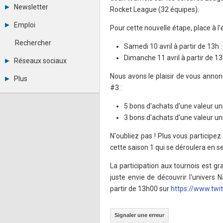
Tous les forums
Newsletter
Rocket League (32 équipes).
Créer un compte
Archives
Se connecter
Emploi
Pour cette nouvelle étape, place à l'e
Abonnement
Messages privés
Consulter les annonces
Contacter un modérateur
Rechercher
Samedi 10 avril à partir de 13h
Déposer une annonce
Observatoire de l'emploi
Dimanche 11 avril à partir de 1
Réseaux sociaux
Métiers et compétences
Twitter
Nous avons le plaisir de vous annon
Plus
Youtube
#3 :
Annonceurs
LinkedIn
Statistiques
Facebook
5 bons d'achats d'une valeur un
Plan du site
Instagram
3 bons d'achats d'une valeur un
Sitemap XML
Pinterest
Ping Awards
N'oubliez pas ! Plus vous participez
A propos
cette saison 1 qui se déroulera en 
Mentions légales
La participation aux tournois est grat
juste envie de découvrir l'univer
partir de 13h00 sur
https://www.twi
Signaler une erreur