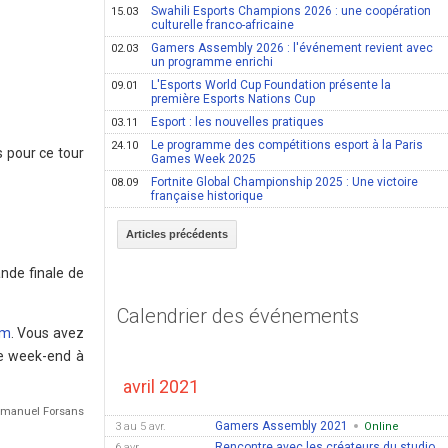
Swahili Esports Champions 2026 : une coopération
15.03
culturelle franco-africaine
Gamers Assembly 2026 : l'événement revient avec
02.03
un programme enrichi
L'Esports World Cup Foundation présente la
09.01
première Esports Nations Cup
Esport : les nouvelles pratiques
03.11
Le programme des compétitions esport à la Paris
24.10
s pour ce tour
Games Week 2025
Fortnite Global Championship 2025 : Une victoire
08.09
française historique
Articles précédents
ande finale de
Calendrier des événements
om
. Vous avez
ce week-end à
avril 2021
Emmanuel Forsans
Gamers Assembly 2021
3 au 5 avr.
Online
Rencontre avec les créateurs du studio
6 avr.