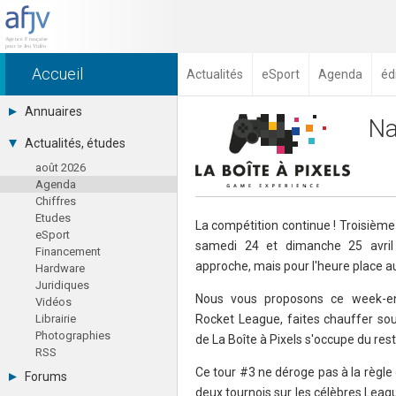
Accueil
Actualités
eSport
Agenda
éd
Annuaires
Na
Toutes les sociétés (691)
Actualités, études
Studios (418)
août 2026
Editeurs (49)
Agenda
Distributeurs (16)
Chiffres
Hard. / Accessoires (10)
Etudes
Middlewares (15)
La compétition continue ! Troisième
eSport
Prestataires (99)
samedi 24 et dimanche 25 avril 
Financement
Assoc. / Syndicats (21)
approche, mais pour l'heure place a
Hardware
Formations / Ecoles (46)
Juridiques
Presse spécialisée (17)
Nous vous proposons ce week-e
Vidéos
Librairie
Rocket League, faites chauffer sour
Photographies
de La Boîte à Pixels s'occupe du rest
RSS
Ce tour #3 ne déroge pas à la règle
Forums
deux tournois sur les célèbres Leag