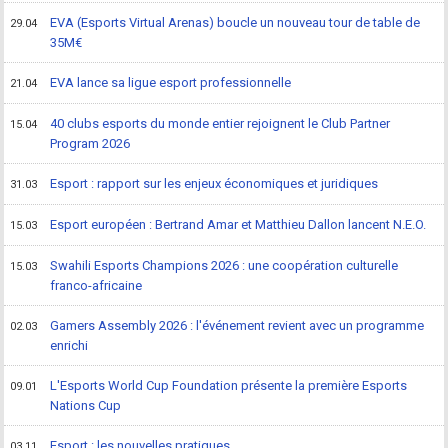
EVA (Esports Virtual Arenas) boucle un nouveau tour de table de
29.04
35M€
EVA lance sa ligue esport professionnelle
21.04
40 clubs esports du monde entier rejoignent le Club Partner
15.04
Program 2026
Esport : rapport sur les enjeux économiques et juridiques
31.03
Esport européen : Bertrand Amar et Matthieu Dallon lancent N.E.O.
15.03
Swahili Esports Champions 2026 : une coopération culturelle
15.03
franco-africaine
Gamers Assembly 2026 : l'événement revient avec un programme
02.03
enrichi
L'Esports World Cup Foundation présente la première Esports
09.01
Nations Cup
Esport : les nouvelles pratiques
03.11