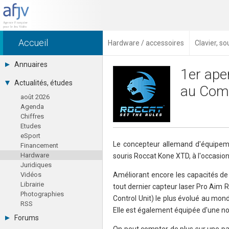
Accueil
Hardware / accessoires
Clavier, s
Annuaires
1er ape
Toutes les sociétés (691)
Actualités, études
au Comp
Studios (418)
août 2026
Editeurs (49)
Agenda
Distributeurs (16)
Chiffres
Hard. / Accessoires (10)
Etudes
Middlewares (15)
eSport
Prestataires (99)
Le concepteur allemand d'équipeme
Financement
Assoc. / Syndicats (21)
Hardware
souris Roccat Kone XTD, à l'occasion
Formations / Ecoles (46)
Juridiques
Presse spécialisée (17)
Vidéos
Améliorant encore les capacités de l
Librairie
tout dernier capteur laser Pro Aim
Photographies
Control Unit) le plus évolué au mo
RSS
Elle est également équipée d'une nou
Forums