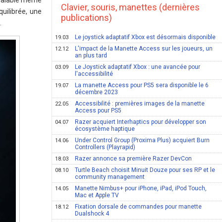
égalable même
Clavier, souris, manettes (dernières
uilibrée, une
publications)
…
Le joystick adaptatif Xbox est désormais disponible
19.03
L'impact de la Manette Access sur les joueurs, un
12.12
an plus tard
Le Joystick adaptatif Xbox : une avancée pour
03.09
l'accessibilité
La manette Access pour PS5 sera disponible le 6
19.07
décembre 2023
Accessibilité : premières images de la manette
22.05
Access pour PS5
Razer acquiert Interhaptics pour développer son
04.07
écosystème haptique
Under Control Group (Proxima Plus) acquiert Burn
14.06
Controllers (Playrapid)
Razer annonce sa première Razer DevCon
18.03
Turtle Beach choisit Minuit Douze pour ses RP et le
08.10
community management
Manette Nimbus+ pour iPhone, iPad, iPod Touch,
14.05
Mac et Apple TV
Fixation dorsale de commandes pour manette
18.12
Dualshock 4