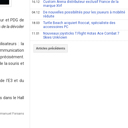
Custom Arena distributeur exclusif France de la
16.12
marque Xtrf
De nouvelles possibilités pour les joueurs à mobilité
04.12
réduite
eur et PDG de
Turtle Beach acquiert Roccat, spécialiste des
18.03
de la dévoiler
accessoires PC
Nouveaux joysticks T.Flight Hotas Ace Combat 7
11.01
Skies Unknown
isateurs : la
Articles précédents
 communication
 précisément.
 la souris et
de l'E3 et du
 dans le Hall
Emmanuel Forsans