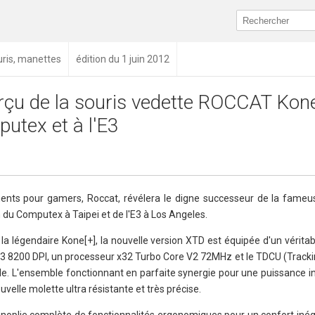
ouris, manettes
édition du 1 juin 2012
rçu de la souris vedette ROCCAT Ko
utex et à l'E3
nts pour gamers, Roccat, révélera le digne successeur de la fameus
 du Computex à Taipei et de l'E3 à Los Angeles.
a légendaire Kone[+], la nouvelle version XTD est équipée d'un véritabl
 R3 8200 DPI, un processeur x32 Turbo Core V2 72MHz et le TDCU (Tracki
nde. L'ensemble fonctionnant en parfaite synergie pour une puissance i
velle molette ultra résistante et très précise.