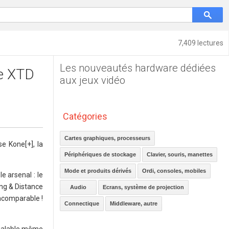
7,409 lectures
Les nouveautés hardware dédiées
ne XTD
aux jeux vidéo
Catégories
Cartes graphiques, processeurs
e Kone[+], la
Périphériques de stockage
Clavier, souris, manettes
Mode et produits dérivés
Ordi, consoles, mobiles
e arsenal : le
ng & Distance
Audio
Ecrans, système de projection
ncomparable !
Connectique
Middleware, autre