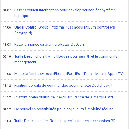
Razer acquiert Interhaptics pour développer son écosystème
04.07
haptique
Under Control Group (Proxima Plus) acquiert Burn Controllers
14.06
(Playrapid)
Razer annonce sa première Razer DevCon
18.03
Turtle Beach choisit Minuit Douze pour ses RP et le community
08.10
management
Manette Nimbus+ pour iPhone, iPad, iPod Touch, Mac et Apple TV
14.05
Fixation dorsale de commandes pour manette Dualshock 4
18.12
Custom Arena distributeur exclusif France de la marque Xtrf
16.12
De nouvelles possibilités pour les joueurs à mobilité réduite
04.12
Turtle Beach acquiert Roccat, spécialiste des accessoires PC
18.03