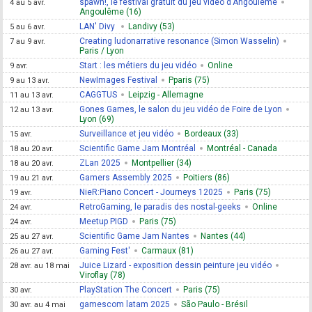
spawn!, le festival gratuit du jeu vidéo d'Angoulême
4 au 5 avr.
Angoulême (16)
LAN' Divy
Landivy (53)
5 au 6 avr.
Creating ludonarrative resonance (Simon Wasselin)
7 au 9 avr.
Paris / Lyon
Start : les métiers du jeu vidéo
Online
9 avr.
NewImages Festival
Pparis (75)
9 au 13 avr.
CAGGTUS
Leipzig - Allemagne
11 au 13 avr.
Gones Games, le salon du jeu vidéo de Foire de Lyon
12 au 13 avr.
Lyon (69)
Surveillance et jeu vidéo
Bordeaux (33)
15 avr.
Scientific Game Jam Montréal
Montréal - Canada
18 au 20 avr.
ZLan 2025
Montpellier (34)
18 au 20 avr.
Gamers Assembly 2025
Poitiers (86)
19 au 21 avr.
NieR:Piano Concert - Journeys 12025
Paris (75)
19 avr.
RetroGaming, le paradis des nostal-geeks
Online
24 avr.
Meetup PIGD
Paris (75)
24 avr.
Scientific Game Jam Nantes
Nantes (44)
25 au 27 avr.
Gaming Fest'
Carmaux (81)
26 au 27 avr.
Juice Lizard - exposition dessin peinture jeu vidéo
28 avr. au 18 mai
Viroflay (78)
PlayStation The Concert
Paris (75)
30 avr.
gamescom latam 2025
São Paulo - Brésil
30 avr. au 4 mai